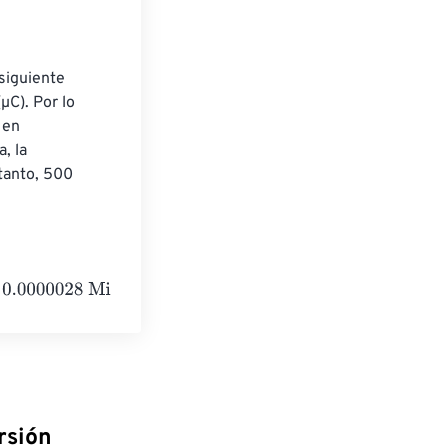
siguiente 
C). Por lo 
 en 
, la 
tanto, 500 
liampere-hours
rsión