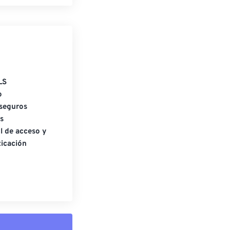
LS
o
seguros
s
l de acceso y
icación