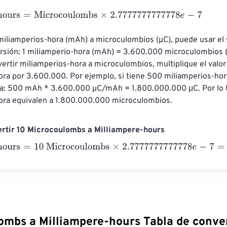
urs
=
Microcoulombs
×
2.7777777777778
e
-
7
miliamperios-hora (mAh) a microculombios (µC), puede usar el 
rsión: 1 miliamperio-hora (mAh) = 3.600.000 microculombios (µ
vertir miliamperios-hora a microculombios, multiplique el valor
ra por 3.600.000. Por ejemplo, si tiene 500 miliamperios-hora
ía: 500 mAh * 3.600.000 µC/mAh = 1.800.000.000 μC. Por lo 
ora equivalen a 1.800.000.000 microculombios.
rtir 10 Microcoulombs a Milliampere-hours
urs
=
10 Microcoulombs
×
2.7777777777778
e
-
7
=
0.0000028
Mil
ombs a Milliampere-hours Tabla de conve