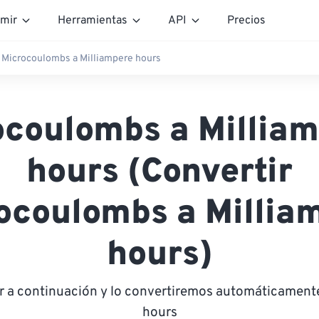
mir
Herramientas
API
Precios
Microcoulombs a Milliampere hours
ocoulombs a Milliam
hours (Convertir
ocoulombs a Millia
hours)
or a continuación y lo convertiremos automáticamente
hours