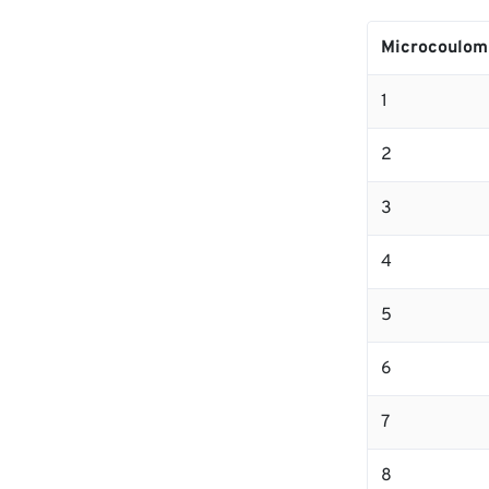
Microcoulom
1
2
3
4
5
6
7
8