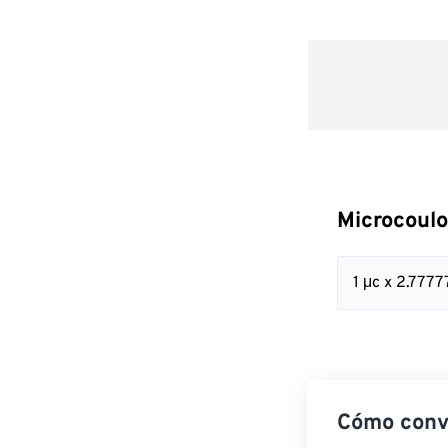
Microcoulo
1 μc x 2.777
Cómo conve