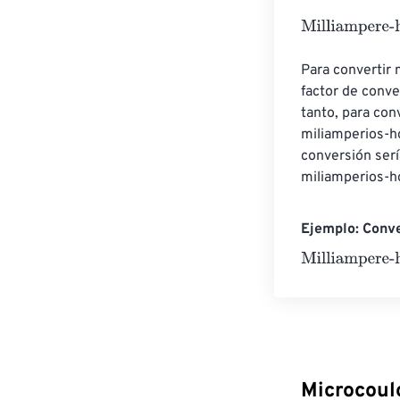
Milliampere-ho
Para convertir 
factor de conve
tanto, para con
miliamperios-ho
conversión ser
miliamperios-h
Ejemplo: Conve
Milliampere-ho
Microcoul