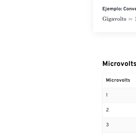
Ejemplo: Conve
Gigavolts
=
10 M
Microvolts
Microvolts
1
2
3