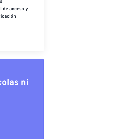
s
l de acceso y
icación
olas ni