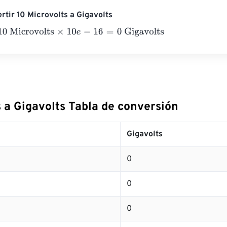
rtir 10 Microvolts a Gigavolts
icrovolts
×
10
e
-
16
=
0
Gigavolts
 a Gigavolts Tabla de conversión
Gigavolts
0
0
0