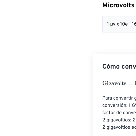
Microvolts
1 µv x 10e - 1
Cómo conve
Gigavolts
=
Micr
Para convertir g
conversión: 1 G
factor de conve
2 gigavoltios:
2 gigavoltios 