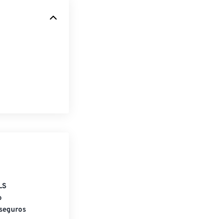
LS
o
seguros