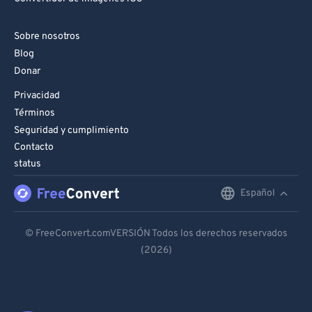
Sobre nosotros
Blog
Donar
Privacidad
Términos
Seguridad y cumplimiento
Contacto
status
Español
English
Deutsch
© FreeConvert.comVERSIÓN Todos los derechos reservados
(2026)
Español
Français
Português