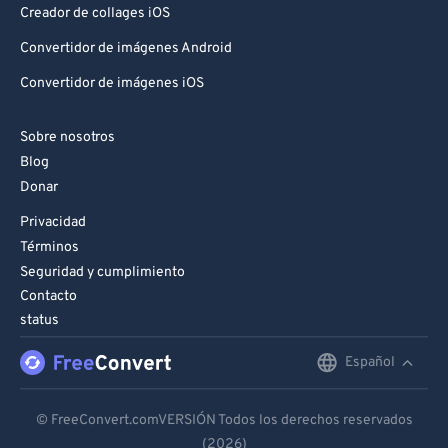
Creador de collages iOS
Convertidor de imágenes Android
Convertidor de imágenes iOS
Sobre nosotros
Blog
Donar
Privacidad
Términos
Seguridad y cumplimiento
Contacto
status
Español
English
Deutsch
© FreeConvert.comVERSIÓN Todos los derechos reservados
(2026)
Español