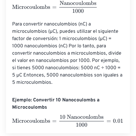
Microcoulombs
=
Nanocoulombs
1000
Para convertir nanoculombios (nC) a 
microculombios (µC), puedes utilizar el siguiente 
factor de conversión: 1 microculombios (µC) = 
1000 nanoculombios (nC) Por lo tanto, para 
convertir nanoculombios a microculombios, divide 
el valor en nanoculombios por 1000. Por ejemplo, 
si tienes 5000 nanoculombios: 5000 nC ÷ 1000 = 
5 µC Entonces, 5000 nanoculombios son iguales a 
5 microculombios.
Ejemplo: Convertir 10 Nanocoulombs a
Microcoulombs
Microcoulombs
=
10 Nanocoulombs
1000
=
0.01
Microcoul