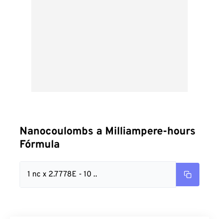
Nanocoulombs a Milliampere-hours
Fórmula
1 nc x 2.7778E - 10 ..