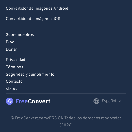
Convertidor de imágenes Android
Convertidor de imágenes iOS
Sobre nosotros
Blog
Donar
Privacidad
Términos
Seguridad y cumplimiento
Contacto
status
Español
English
Deutsch
© FreeConvert.comVERSIÓN Todos los derechos reservados
(2026)
Español