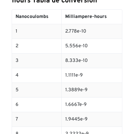
hours Tabla de conversión
Nanocoulombs
Milliampere-hours
1
2.778e-10
2
5.556e-10
3
8.333e-10
4
1.1111e-9
5
1.3889e-9
6
1.6667e-9
7
1.9445e-9