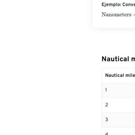
Ejemplo: Conve
Nanometers
=
1
Nautical 
Nautical mil
1
2
3
4