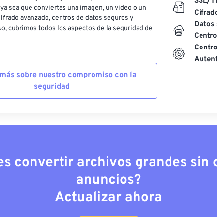
SSL/T
ya sea que conviertas una imagen, un video o un
Cifrad
ifrado avanzado, centros de datos seguros y
Datos 
o, cubrimos todos los aspectos de la seguridad de
Centro
Contro
Autent
más sobre nuestro compromiso con la
seguridad
es convertir archivos grandes sin c
anuncios?
Actualizar ahora