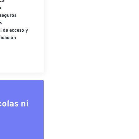
LS
o
seguros
s
l de acceso y
icación
olas ni