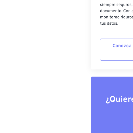
siempre seguros, 
documento. Con c
monitoreo riguros
tus datos.
Conozca 
¿Quier