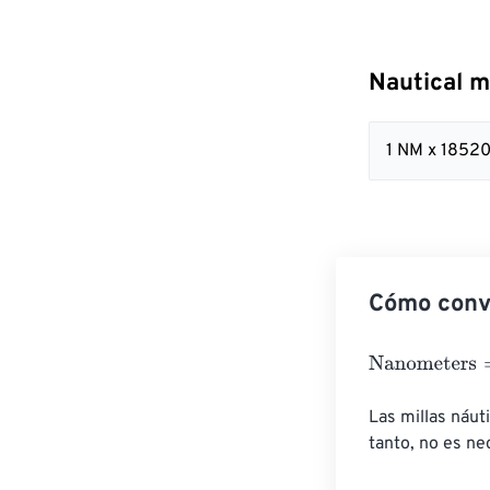
Nautical m
1 NM x 1852
Cómo conve
Nanometers
=
N
Las millas náut
tanto, no es ne