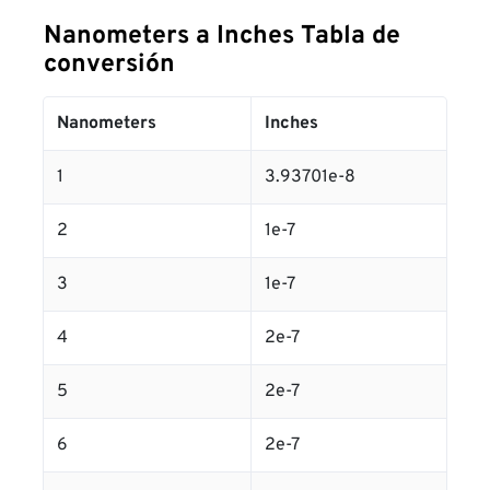
Nanometers a Inches Tabla de
conversión
Nanometers
Inches
1
3.93701e-8
2
1e-7
3
1e-7
4
2e-7
5
2e-7
6
2e-7