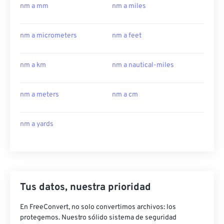
nm a mm
nm a miles
nm a micrometers
nm a feet
nm a km
nm a nautical-miles
nm a meters
nm a cm
nm a yards
Tus datos, nuestra prioridad
En FreeConvert, no solo convertimos archivos: los
protegemos. Nuestro sólido sistema de seguridad