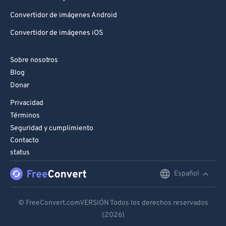
Convertidor de imágenes Android
Convertidor de imágenes iOS
Sobre nosotros
Blog
Donar
Privacidad
Términos
Seguridad y cumplimiento
Contacto
status
Español
English
Deutsch
© FreeConvert.comVERSIÓN Todos los derechos reservados
(2026)
Español