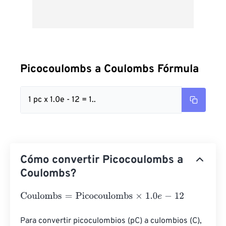
Picocoulombs a Coulombs Fórmula
1 pc x 1.0e - 12 = 1..
Cómo convertir Picocoulombs a
Coulombs?
Coulombs
=
Picocoulombs
×
1.0
e
-
12
Para convertir picoculombios (pC) a culombios (C), 