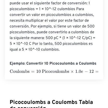
puede usar el siguiente factor de conversión: 1 
picoculombios = 1 × 10^-12 culombios Para 
convertir un valor en picoculombios a culombios, 
necesita multiplicar el valor por este factor de 
conversión. Por ejemplo, si tiene un valor de 500 
picoculombios, puede convertirlo a culombios de 
la siguiente manera: 500 pC * (1 × 10^-12 C/pC) = 
5 × 10^-10 C Por lo tanto, 500 picoculombios es 
igual a 5 × 10^-10 culombios.
Ejemplo: Convertir 10 Picocoulombs a Coulombs
Coulombs
=
10 Picocoulombs
×
1.0
e
-
12
=
1
e
-
11
Coulombs
Picocoulombs a Coulombs Tabla