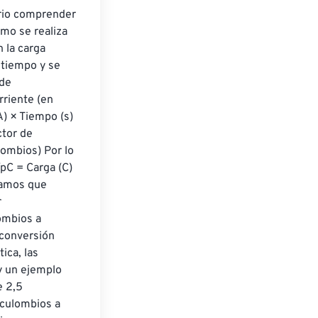
rio comprender 
omo se realiza 
 la carga 
 tiempo y se 
de 
rriente (en 
A) × Tiempo (s) 
tor de 
ombios) Por lo 
pC = Carga (C) 
gamos que 
 
ombios a 
conversión 
ica, las 
y un ejemplo 
 2,5 
oculombios a 