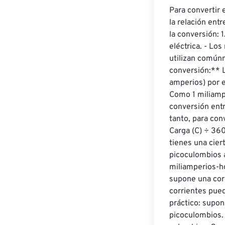
Para convertir
la relación entr
la conversión: 
eléctrica. - Lo
utilizan comúnm
conversión:** L
amperios) por e
Como 1 miliampe
conversión entr
tanto, para con
Carga (C) ÷ 36
tienes una cier
picoculombios a
miliamperios-h
supone una corr
corrientes pued
práctico: supo
picoculombios. 