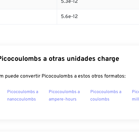
5.3e-12
5.6e-12
Picocoulombs a otras unidades charge
m puede convertir Picocoulombs a estos otros formatos:
Picocoulombs a
Picocoulombs a
Picocoulombs a
Pic
nanocoulombs
ampere-hours
coulombs
mil