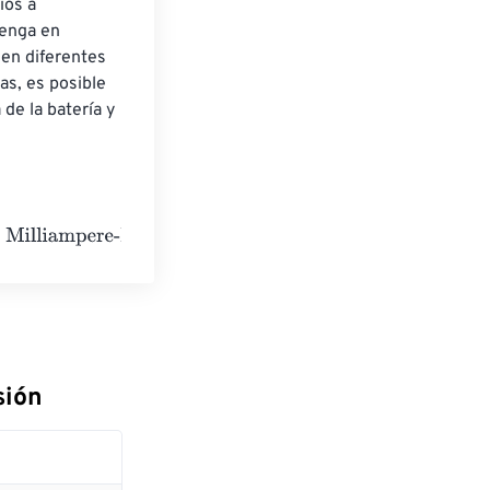
ios a 
enga en 
en diferentes 
as, es posible 
de la batería y 
s
sión