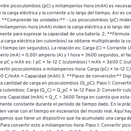
 entre picoculombios (pC) y miliamperios-hora (mAh) es necesa
e la carga eléctrica y la corriente a lo largo del tiempo. Así es c
1. **Comprende las unidades:** - Los picoculombios (pC) miden
s miliamperios-hora (mAh) miden la carga eléctrica a lo largo del
ente para expresar la capacidad de una batería. 2. **Fórmula 
a carga eléctrica (en culombios) se obtiene multiplicando la co
l tiempo (en segundos). La relación es: Carga (C) = Corriente (
rio (mA) = 0,001 amperio (A) y 1 hora = 3600 segundos, el fac
e pC y mAh es: 1 pC = 1e-12 C (culombios) 1 mAh = 3600 C (cul
vertir picoculombios a miliamperios-hora: Carga (pC) × 1e-12 C/
00 C/mAh = Capacidad (mAh) 3. **Pasos de conversión:** Di
ta cantidad de carga en picoculombios (Q_pC): Paso 1: Convertir
 culombios: Carga (Q_C) = Q_pC × 1e-12 Paso 2: Convertir cul
ora: Capacidad (mAh) = Q_C ÷ 3600 Tenga en cuenta que esta 
iente constante durante el período de tiempo dado. En la práct
en variar con el tiempo en escenarios del mundo real. Aquí ha
ngamos que tiene un dispositivo que ha acumulado una carga de
Para convertir esto a miliamperios-hora: Paso 1: Convertir pic