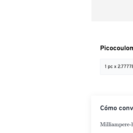
Picocoulom
1 pc x 2.777
Cómo conve
Milliampere-ho