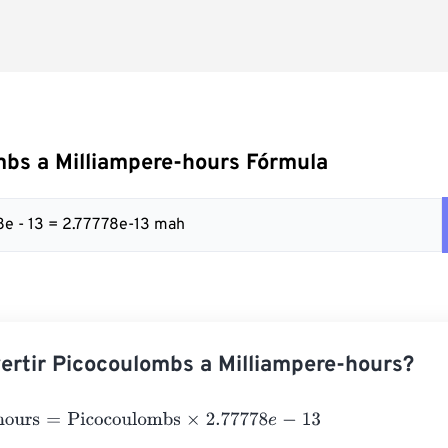
bs a Milliampere-hours Fórmula
78e - 13 = 2.77778e-13 mah
rtir Picocoulombs a Milliampere-hours?
urs
=
Picocoulombs
×
2.77778
e
-
13