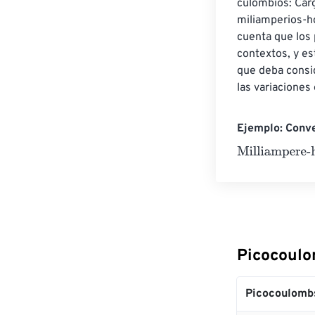
culombios: Carg
miliamperios-h
cuenta que los 
contextos, y es
que deba consid
las variaciones 
Ejemplo: Conve
Milliampere-ho
Picocoulo
Picocoulomb