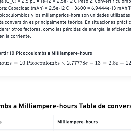
a (Q_C) = 2,5 pC × 1e-12 = 2,5e-12 C Paso 2: Convertir culomb
ora: Capacidad (mAh) = 2,5e-12 C ÷ 3600 = 6,9444e-13 mAh T
picoculombios y los miliamperios-hora son unidades utilizadas 
ta conversión es principalmente teórica. En situaciones práctic
erar otros factores, como las pérdidas de energía, la eficiencia 
en la corriente.
rtir 10 Picocoulombs a Milliampere-hours
urs
=
10 Picocoulombs
×
2.77778
e
-
13
=
2.8
e
-
12
Milliampere-hour
mbs a Milliampere-hours Tabla de conver
s
Milliampere-hours