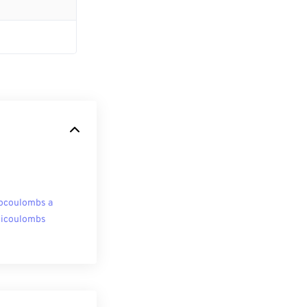
ocoulombs a
licoulombs