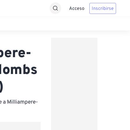
Acceso
Inscribirse
pere-
ulombs
)
 a Milliampere-