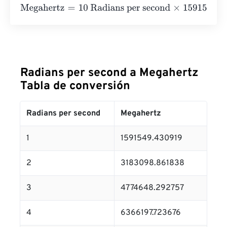
Megahertz
=
10 Radians per second
×
1591549.430919
=
15
Radians per second a Megahertz
Tabla de conversión
Radians per second
Megahertz
1
1591549.430919
2
3183098.861838
3
4774648.292757
4
6366197.723676