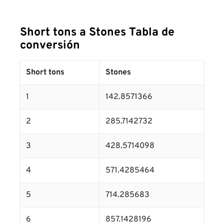
Short tons a Stones Tabla de
conversión
Short tons
Stones
1
142.8571366
2
285.7142732
3
428.5714098
4
571.4285464
5
714.285683
6
857.1428196