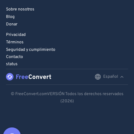
Sobre nosotros
Blog
Donar
Privacidad
Términos
Seguridad y cumplimiento
Contacto
status
Español
English
Deutsch
© FreeConvert.comVERSIÓN Todos los derechos reservados
(2026)
Español
Français
Português