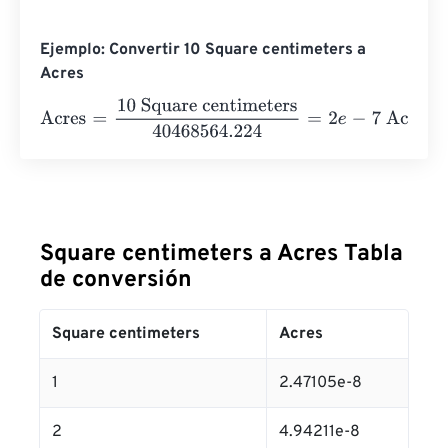
Ejemplo: Convertir 10 Square centimeters a
Acres
Acres
=
10 Square centimeters
40468564.224
=
2
e
-
7
Acr
Square centimeters a Acres Tabla
de conversión
Square centimeters
Acres
1
2.47105e-8
2
4.94211e-8