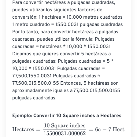
Para convertir hectáreas a pulgadas cuadradas, 
puedes utilizar los siguientes factores de 
conversión: 1 hectárea = 10,000 metros cuadrados 
1 metro cuadrado = 1550.0031 pulgadas cuadradas 
Por lo tanto, para convertir hectáreas a pulgadas 
cuadradas, puedes utilizar la fórmula: Pulgadas 
cuadradas = hectáreas * 10,000 * 1550.0031 
Digamos que quieres convertir 5 hectáreas a 
pulgadas cuadradas: Pulgadas cuadradas = 5 * 
10,000 * 1550.0031 Pulgadas cuadradas = 
77,500,1550.0031 Pulgadas cuadradas ≈ 
77,500,015,500.0155 Entonces, 5 hectáreas son 
aproximadamente iguales a 77,500,015,500.0155 
pulgadas cuadradas.
Ejemplo: Convertir 10 Square inches a Hectares
Hectares
=
10 Square inches
15500031.000062
=
6
e
-
7
Hec