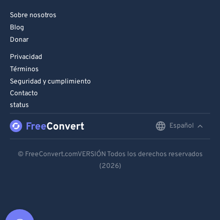
Sobre nosotros
Blog
Donar
Privacidad
Términos
Seguridad y cumplimiento
Contacto
status
Español
English
Deutsch
© FreeConvert.comVERSIÓN Todos los derechos reservados
(2026)
Español
Français
Português