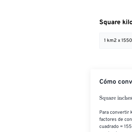
Square kil
1 km2 x 155
Cómo conve
Square inches
Para convertir 
factores de co
cuadrado = 1550