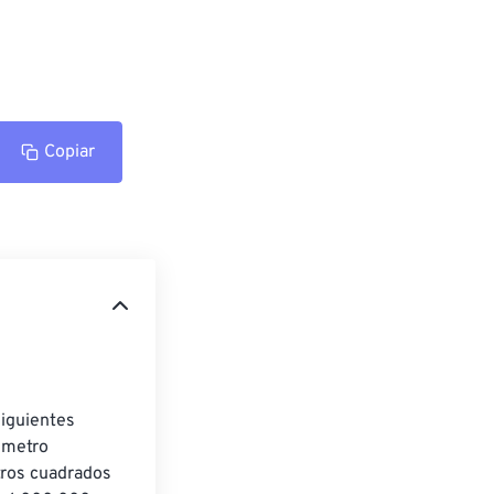
Copiar
siguientes 
 metro 
tros cuadrados 