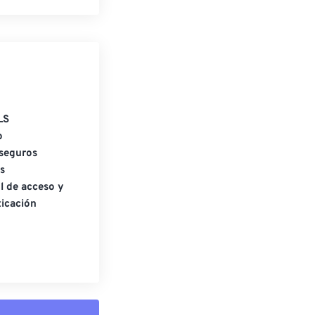
LS
o
seguros
s
l de acceso y
icación