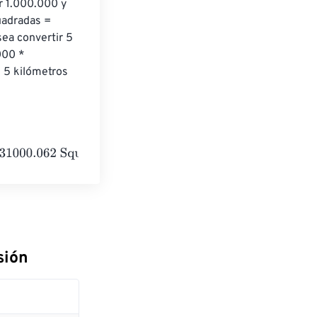
r 1.000.000 y 
uadradas = 
ea convertir 5 
000 * 
 5 kilómetros 
Square inches
sión