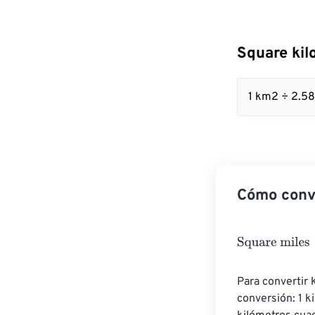
Square kil
1 km2 ÷ 2.5
Cómo conve
Square miles
=
Para convertir 
conversión: 1 k