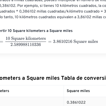
rados a millas cuadradas, puedes multiplicar el número de kil
,386102. Por ejemplo, si tienes 10 kilómetros cuadrados, la co
cuadrados * 0,386102 millas cuadradas/kilómetro cuadrado = 3
lo tanto, 10 kilómetros cuadrados equivalen a 3,86102 millas c
rtir 10 Square kilometers a Square miles
10 Square kilometers
2.589988110336
=
3.8610216
Square mil
lometers a Square miles Tabla de convers
eters
Square miles
0.3861022