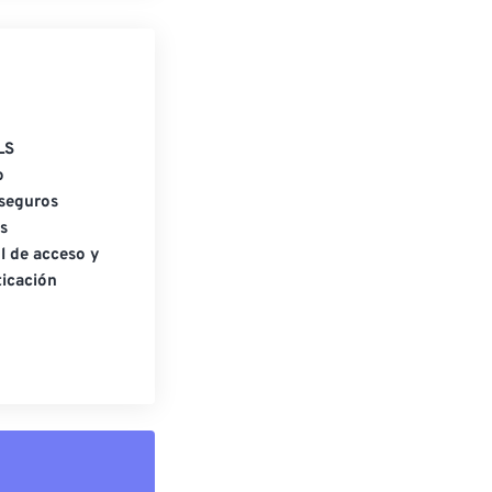
LS
o
seguros
s
l de acceso y
icación