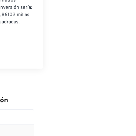
ómetros 
nversión sería: 
,86102 millas 
uadradas.
es
ión