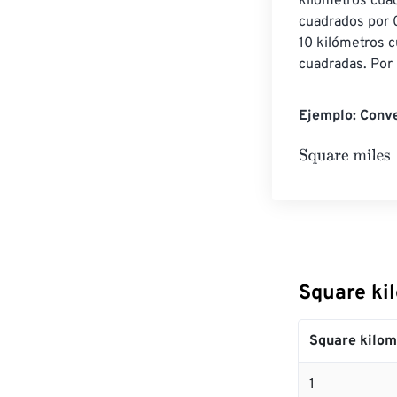
kilómetros cuad
cuadrados por 0
10 kilómetros 
cuadradas. Por 
Ejemplo: Conve
Square miles
=
Square ki
Square kilom
1