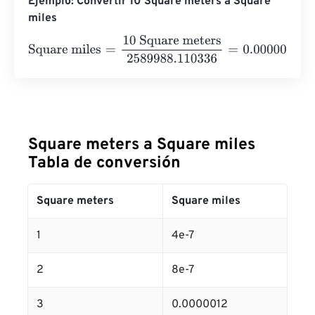
Ejemplo: Convertir 10 Square meters a Square
miles
Square miles
=
10 Square meters
2589988.110336
=
0.00
Square meters a Square miles
Tabla de conversión
Square meters
Square miles
1
4e-7
2
8e-7
3
0.0000012