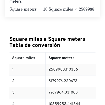
meters
Square meters
=
10 Square miles
×
2589988.110336
=
258
Square miles a Square meters
Tabla de conversión
Square miles
Square meters
1
2589988.110336
2
5179976.220672
3
7769964.331008
4
10359952.441344