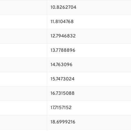
10.8262704
11.8104768
12.7946832
13.7788896
14.763096
15.7473024
16.7315088
17.7157152
18.6999216