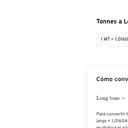
Tonnes a L
1 MT ÷ 1.01
Cómo conve
Long tons
=
Ton
Para convertir t
larga = 1,01604