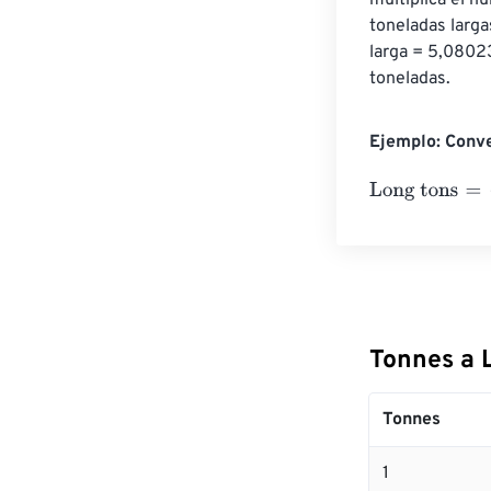
multiplica el n
toneladas larga
larga = 5,0802
toneladas.
Ejemplo: Conve
Long tons
=
10 
Tonnes a 
Tonnes
1