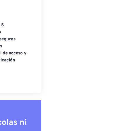
LS
o
seguros
s
l de acceso y
icación
olas ni