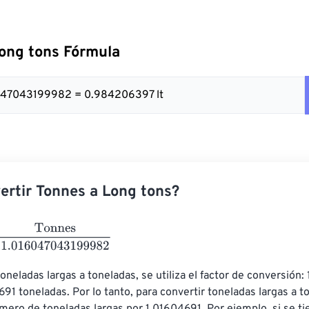
ong tons Fórmula
6047043199982 = 0.984206397 lt
rtir Tonnes a Long tons?
nes
1.016047043199982
oneladas largas a toneladas, se utiliza el factor de conversión: 
691 toneladas. Por lo tanto, para convertir toneladas largas a t