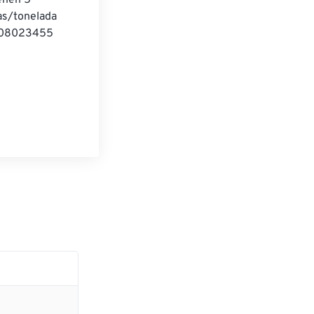
enen 5 
as/tonelada 
5,08023455 