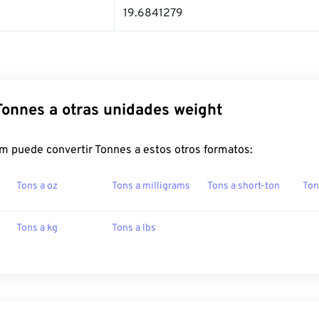
19.6841279
Tonnes a otras unidades weight
m puede convertir Tonnes a estos otros formatos:
Tons a oz
Tons a milligrams
Tons a short-ton
Ton
Tons a kg
Tons a lbs