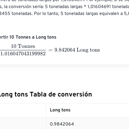
úmero de toneladas largas por 1,01604691. Por ejemplo, si se ti
s, la conversión sería: 5 toneladas largas * 1,01604691 tonelad
3455 toneladas. Por lo tanto, 5 toneladas largas equivalen a 
rtir 10 Tonnes a Long tons
Tonnes
1.016047043199982
=
9.842064
Long tons
Long tons Tabla de conversión
Long tons
0.9842064