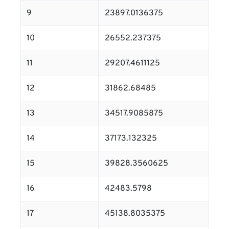
9
23897.0136375
10
26552.237375
11
29207.4611125
12
31862.68485
13
34517.9085875
14
37173.132325
15
39828.3560625
16
42483.5798
17
45138.8035375