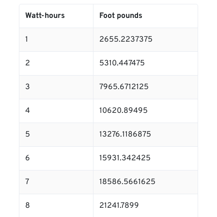
Watt-hours
Foot pounds
1
2655.2237375
2
5310.447475
3
7965.6712125
4
10620.89495
5
13276.1186875
6
15931.342425
7
18586.5661625
8
21241.7899