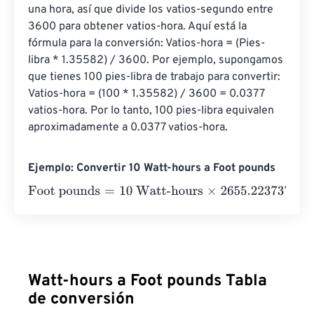
una hora, así que divide los vatios-segundo entre 
3600 para obtener vatios-hora. Aquí está la 
fórmula para la conversión: Vatios-hora = (Pies-
libra * 1.35582) / 3600. Por ejemplo, supongamos 
que tienes 100 pies-libra de trabajo para convertir: 
Vatios-hora = (100 * 1.35582) / 3600 = 0.0377 
vatios-hora. Por lo tanto, 100 pies-libra equivalen 
aproximadamente a 0.0377 vatios-hora.
Ejemplo: Convertir 10 Watt-hours a Foot pounds
Foot pounds
=
10 Watt-hours
×
2655.2237375
=
26552.23
Watt-hours a Foot pounds Tabla
de conversión