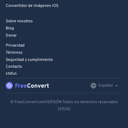
Convertidor de imágenes iOS
Sobre nosotros
Blog
Donar
Privacidad
Términos
Seguridad y cumplimiento
Contacto
status
Español
English
Deutsch
© FreeConvert.comVERSIÓN Todos los derechos reservados
(2026)
Español
Français