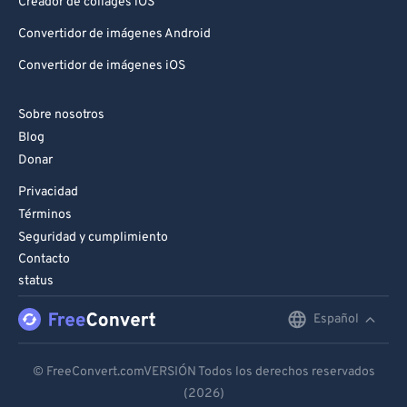
Creador de collages iOS
Convertidor de imágenes Android
Convertidor de imágenes iOS
Sobre nosotros
Blog
Donar
Privacidad
Términos
Seguridad y cumplimiento
Contacto
status
Español
English
Deutsch
© FreeConvert.comVERSIÓN Todos los derechos reservados
(2026)
Español