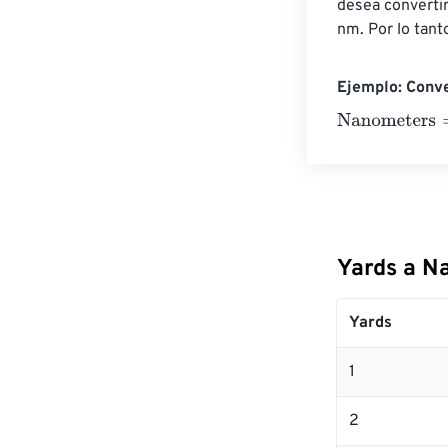
desea converti
nm. Por lo tan
Ejemplo: Conve
Nanometers
=
1
Yards a N
Yards
1
2