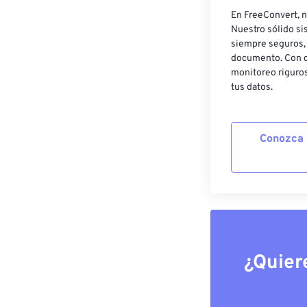
En FreeConvert, n
Nuestro sólido si
siempre seguros, 
documento. Con c
monitoreo riguros
tus datos.
Conozca 
¿Quier