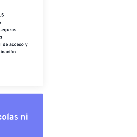
LS
o
seguros
s
l de acceso y
icación
olas ni