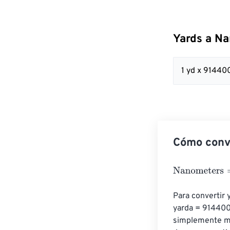
Yards a N
1 yd x 9144
Cómo conv
Nanometers
=
Y
Para convertir 
yarda = 914400
simplemente mul