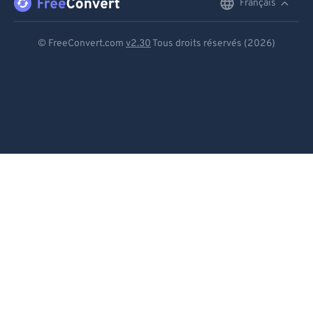
Français
English
Deutsch
© FreeConvert.com
v2.30
Tous droits réservés (2026)
Español
Français
Português
Italiano
Dutch
日本語
简体中文
繁體中文
한국어