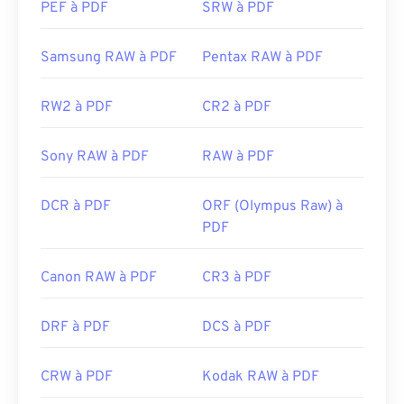
PEF à PDF
SRW à PDF
Sortie initiale :
15 juin 1993
Liens utiles:
Samsung RAW à PDF
Pentax RAW à PDF
https://en.wikipedia.org/wiki/Portable_Document_Form
RW2 à PDF
CR2 à PDF
https://acrobat.adobe.com/us/en/why-
adobe/about-adobe-pdf.html
Sony RAW à PDF
RAW à PDF
DCR à PDF
ORF (Olympus Raw) à
PDF
Canon RAW à PDF
CR3 à PDF
DRF à PDF
DCS à PDF
CRW à PDF
Kodak RAW à PDF