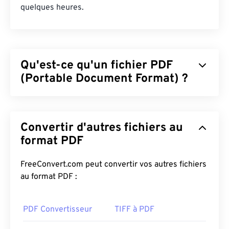
quelques heures.
Qu'est-ce qu'un fichier PDF
(Portable Document Format) ?
Le format PDF (Portable Document Format) est un
format de fichier universel qui intègre les
Convertir d'autres fichiers au
caractéristiques des documents texte et des
images graphiques, ce qui en fait l'un des formats
format PDF
de fichiers les plus utilisés aujourd'hui. Son succès
réside dans sa capacité à préserver la mise en
FreeConvert.com peut convertir vos autres fichiers
forme originale des documents. Les fichiers PDF
au format PDF :
affichent toujours la même apparence sur tous les
appareils et systèmes d'exploitation.
PDF Convertisseur
TIFF à PDF
Comment ouvrir un fichier PDF ?