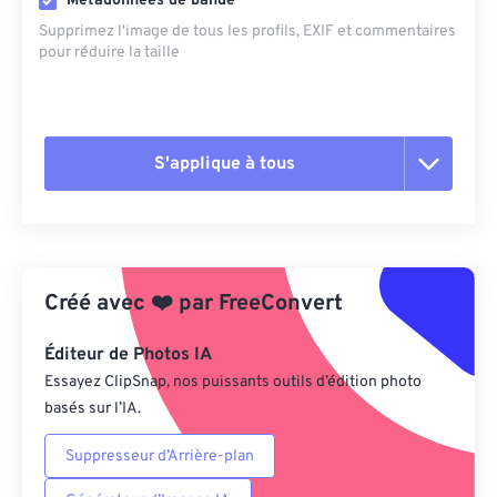
Métadonnées de bande
Supprimez l'image de tous les profils, EXIF ​​et commentaires
pour réduire la taille
S'applique à tous
Réinitialiser toutes les options
Appliquer à partir du préréglage
Créé avec
❤️
par
FreeConvert
Enregistrer comme préréglage
Éditeur de Photos IA
Essayez ClipSnap, nos puissants outils d’édition photo
basés sur l’IA.
Suppresseur d’Arrière-plan