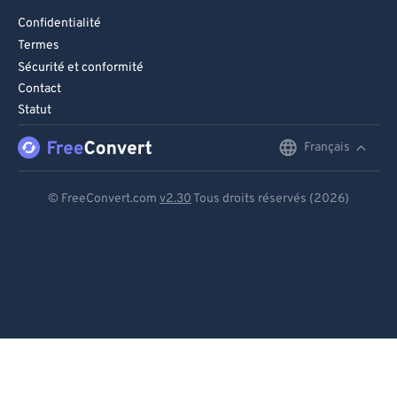
Confidentialité
Termes
Sécurité et conformité
Contact
Statut
Français
English
Deutsch
© FreeConvert.com
v2.30
Tous droits réservés (2026)
Español
Français
Português
Italiano
Dutch