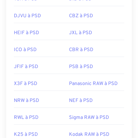
Développé par :
Adobe Inc.
DJVU à PSD
CBZ à PSD
Sortie initiale :
19 février 1990
HEIF à PSD
JXL à PSD
Liens utiles:
https://www.lifewire.com/psd-file-2622194
ICO à PSD
CBR à PSD
JFIF à PSD
PSB à PSD
X3F à PSD
Panasonic RAW à PSD
NRW à PSD
NEF à PSD
RWL à PSD
Sigma RAW à PSD
K25 à PSD
Kodak RAW à PSD