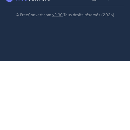
Deutsch
© FreeConvert.com
v2.30
Tous droits réservés (2026)
Español
Français
Português
Italiano
Dutch
日本語
简体中文
繁體中文
한국어
Svenska