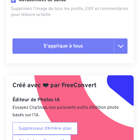
Métadonnées de bande
Supprimez l'image de tous les profils, EXIF ​​et commentaires
pour réduire la taille
S'applique à tous
Réinitialiser toutes les options
Appliquer à partir du préréglage
Créé avec
❤️
par
FreeConvert
Enregistrer comme préréglage
Éditeur de Photos IA
Essayez ClipSnap, nos puissants outils d’édition photo
basés sur l’IA.
Suppresseur d’Arrière-plan