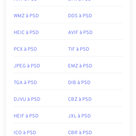
le nom de
GIMP
.
WMZ à PSD
DDS à PSD
En raison de leur taille, les fichiers PSD sont
HEIC à PSD
AVIF à PSD
difficiles à transporter, stocker ou partager. Pour
pallier ce problème, les fichiers PSD sont souvent
convertis dans un format capable de compresser
PCX à PSD
TIF à PSD
les données. Le plus souvent, la conversion se fait
au format JPEG
, qui offre
une compression avec
JPEG à PSD
EMZ à PSD
perte
, ou
au format PNG
, qui offre
une
compression sans perte
.
TGA à PSD
DIB à PSD
Développé par :
Adobe Inc.
DJVU à PSD
CBZ à PSD
Sortie initiale :
19 février 1990
HEIF à PSD
JXL à PSD
Liens utiles:
https://www.lifewire.com/psd-file-2622194
ICO à PSD
CBR à PSD