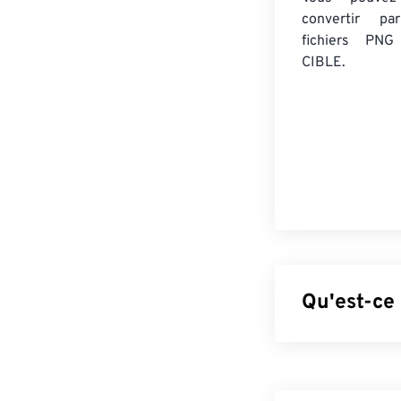
convertir 
fichiers PNG
CIBLE.
Qu'est-ce
Le format PNG 
images pour un
RGBA
et prendr