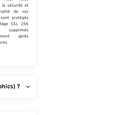
 la sécurité et
tialité de vos
s sont protégés
ptage SSL 256
 supprimés
uement après
ures.
hics) ?
 compresse les
uleurs
RVB
ou
cônes et les