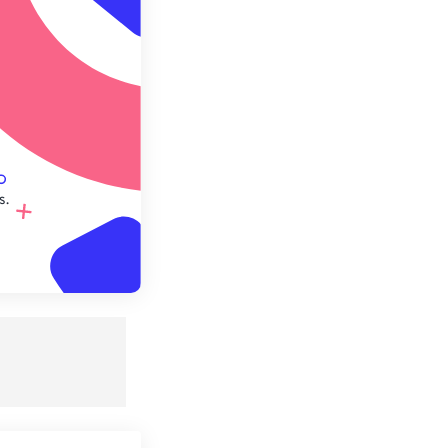
e préréglage
s.