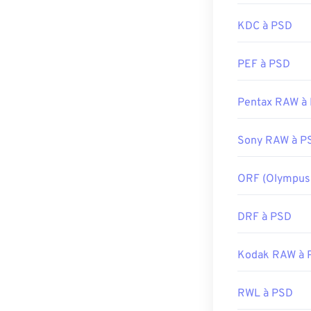
Développé par 
Pour pallier ce
compresser les 
KDC à PSD
Sortie initiale :
une compressio
Liens utiles:
PEF à PSD
Article de Life
Développé par 
Article Wiki su
Pentax RAW à
Sortie initiale :
Outils PNG ass
Liens utiles:
Sony RAW à P
Utilisez notre
s
https://www.li
ORF (Olympus
DRF à PSD
Kodak RAW à 
RWL à PSD