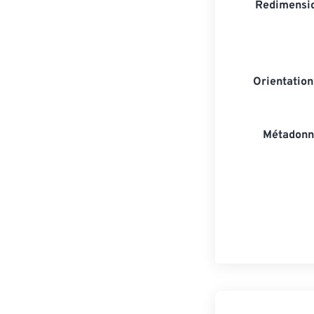
Redimensio
Orientatio
Métadonn