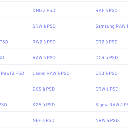
:
 problème, les fichiers PSD sont souvent convertis dans un for
PNG Development Group
données. Le plus souvent, la conversion se fait
au format JPE
DNG à PSD
RAF à PSD
1er octobre 1996
n avec perte
, ou
au format PNG
, qui offre
une compression s
SRW à PSD
Samsung RAW 
Wire sur les PNG
:
Adobe Inc.
r les PNG
 PSD
RW2 à PSD
CR2 à PSD
19 février 1990
ociés :
SD
RAW à PSD
DCR à PSD
électeur de couleurs
pour choisir les couleurs des images
fewire.com/psd-file-2622194
 Raw) à PSD
Canon RAW à PSD
CR3 à PSD
DCS à PSD
CRW à PSD
PSD
K25 à PSD
Sigma RAW à P
NEF à PSD
NRW à PSD