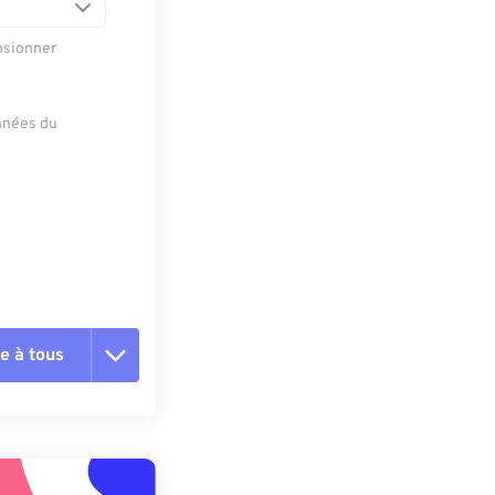
nsionner
onnées du
e à tous
es les options
r du préréglage