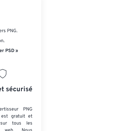
iers PNG.
on.
er PSD »
et sécurisé
ertisseur PNG
est gratuit et
 sur tous les
rs web. Nous