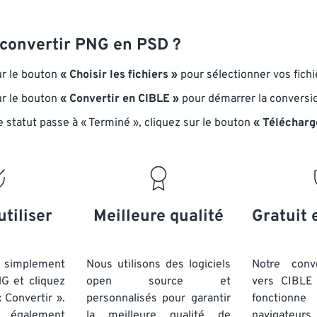
onvertir PNG en PSD ?
ur le bouton
« Choisir les fichiers »
pour sélectionner vos fich
ur le bouton
« Convertir en CIBLE »
pour démarrer la conversi
e statut passe à « Terminé », cliquez sur le bouton
« Télécharg
utiliser
Meilleure qualité
Gratuit 
simplement
Nous utilisons des logiciels
Notre conv
NG et cliquez
open source et
vers CIBLE 
 Convertir ».
personnalisés pour garantir
fonctionne
 également
la meilleure qualité de
navigateu