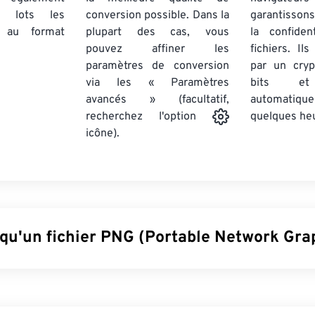
par lots
les
conversion possible. Dans la
garantissons
au format
plupart des cas, vous
la confiden
pouvez affiner les
fichiers. Il
paramètres de conversion
par un cry
via les « Paramètres
bits et
avancés » (facultatif,
automatiq
quelques he
recherchez l'option
icône).
 qu'un fichier PNG (Portable Network Grap
(Portable Network Graphics) est un format de fichier
raster
qui
e meilleure portabilité. Les images PNG peuvent avoir des co
e en charge la transparence, ce qui les rend idéales pour les i