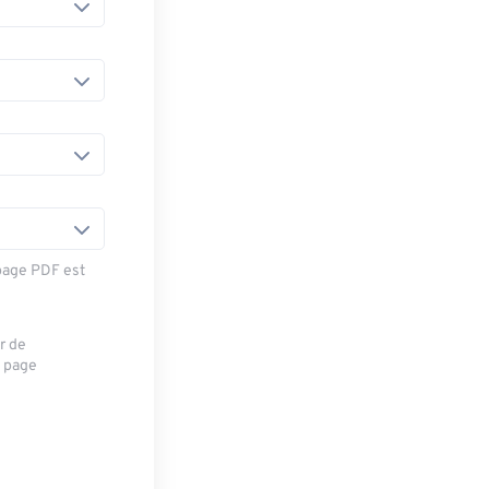
 page PDF est
r de
a page