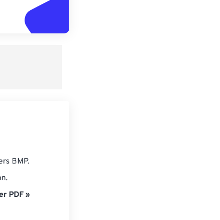
iers BMP.
on.
er PDF »