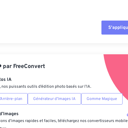
S'appliqu
Réinitialiser tout
Appliquer à parti
️
par
FreeConvert
Enregistrer comm
tos IA
nos puissants outils d’édition photo basés sur l’IA.
Arrière-plan
Générateur d’Images IA
Gomme Magique
 d’Images
ons d’images rapides et faciles, téléchargez nos convertisseurs mobile