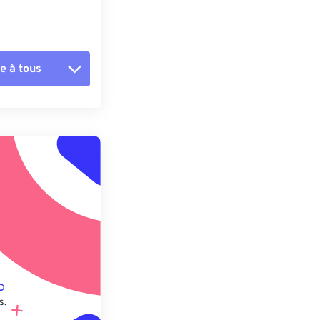
e à tous
es les options
r du préréglage
e préréglage
s.