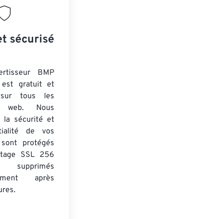
et sécurisé
ertisseur BMP
est gratuit et
 sur tous les
rs web. Nous
 la sécurité et
tialité de vos
s sont protégés
ptage SSL 256
 supprimés
uement après
ures.