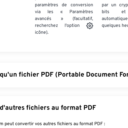
paramètres de conversion
par un cry
via les « Paramètres
bits et
avancés » (facultatif,
automatiq
quelques he
recherchez l'option
icône).
 qu'un fichier PDF (Portable Document Fo
Portable Document Format) est un format de fichier universel 
s des documents texte et des images graphiques, ce qui en fait
iers les plus utilisés aujourd'hui. Son succès réside dans sa cap
Convertir d'autres fichiers au format PDF
se en forme originale des documents. Les fichiers PDF affichen
sur tous les appareils et systèmes d'exploitation.
FreeConvert.com peut convertir vos autres fichiers au format PDF :