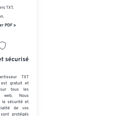
ers TXT.
on.
er PDF »
et sécurisé
ertisseur TXT
est gratuit et
 sur tous les
rs web. Nous
 la sécurité et
tialité de vos
s sont protégés