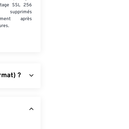
ptage SSL 256
 supprimés
uement après
ures.
rmat) ?
qui intègre les
 l'un des
acité à
t toujours la