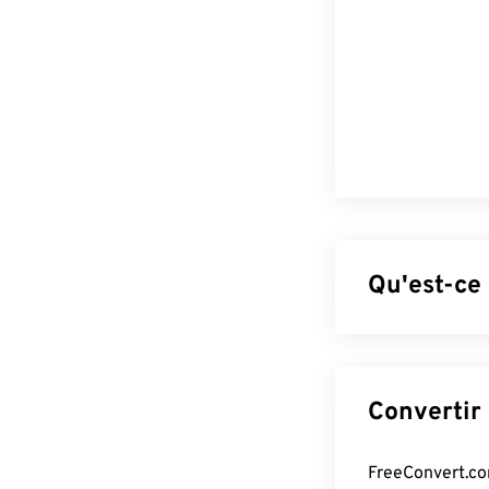
Qu'est-ce
Le format PDF (
caractéristique
formats de fich
préserver la mi
même apparence 