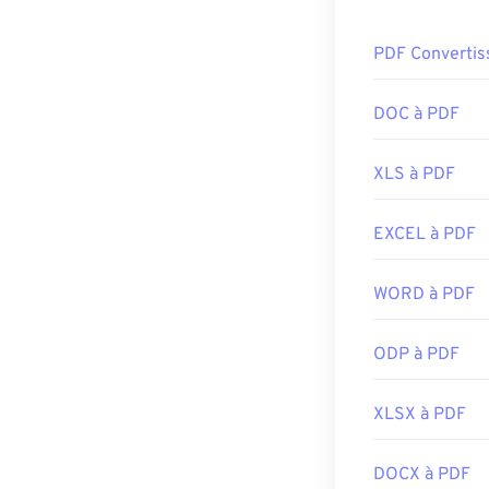
Comment o
PDF Convertis
La plupart des 
norme PDF et s
utilisation est
DOC à PDF
fonctionnalités
XLS à PDF
La plupart des
mêmes. Vous n'
mais il est trè
EXCEL à PDF
un lien PDF en
un outil plus c
WORD à PDF
Développé par 
ODP à PDF
Sortie initiale :
Liens utiles:
XLSX à PDF
https://en.wik
https://acroba
DOCX à PDF