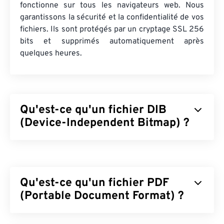
fonctionne sur tous les navigateurs web. Nous
garantissons la sécurité et la confidentialité de vos
fichiers. Ils sont protégés par un cryptage SSL 256
bits et supprimés automatiquement après
quelques heures.
Qu'est-ce qu'un fichier DIB
(Device-Independent Bitmap) ?
Le bitmap indépendant du périphérique (DIB) est
un type de bitmap (
BMP
) qui s'affiche
correctement sur tout appareil. Le DIB utilise une
Qu'est-ce qu'un fichier PDF
table de couleurs qui convertit les pixels en
couleurs RVB. Il existe deux types de DIB :
(Portable Document Format) ?
ascendant et descendant. La principale différence
entre les deux réside dans le fait que le DIB
Le format PDF (Portable Document Format) est un