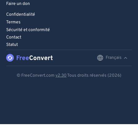
Faire un don
Confidentialité
Termes
Sécurité et conformité
Contact
Statut
Français
English
Deutsch
© FreeConvert.com
v2.30
Tous droits réservés (2026)
Español
Français
Português
Italiano
Dutch