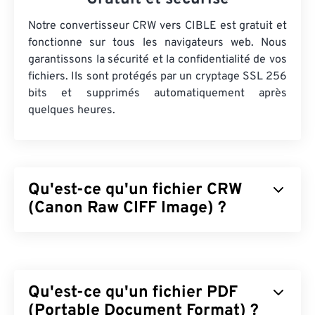
Notre convertisseur CRW vers CIBLE est gratuit et
fonctionne sur tous les navigateurs web. Nous
garantissons la sécurité et la confidentialité de vos
fichiers. Ils sont protégés par un cryptage SSL 256
bits et supprimés automatiquement après
quelques heures.
Qu'est-ce qu'un fichier CRW
(Canon Raw CIFF Image) ?
Le fichier Canon Raw CIFF Image (CRW) est un
format
de fichier RAW
propriétaire des anciens
modèles d'appareils photo numériques Canon. (Les
Qu'est-ce qu'un fichier PDF
appareils photo numériques Canon plus récents
utilisent le format CR2.) Sa structure est similaire à
(Portable Document Format) ?