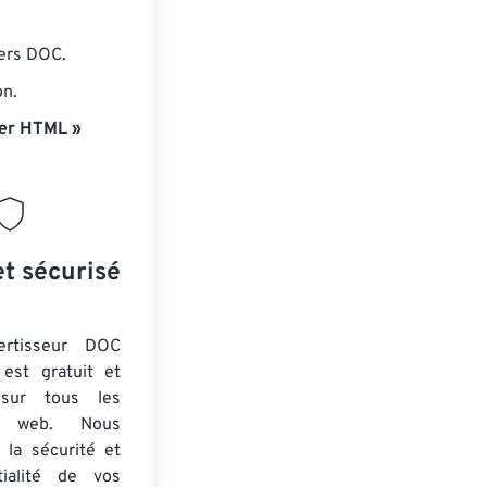
iers DOC.
on.
ger HTML »
et sécurisé
ertisseur DOC
est gratuit et
 sur tous les
rs web. Nous
 la sécurité et
tialité de vos