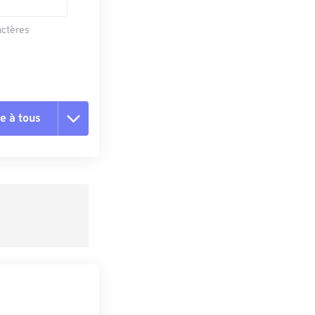
actères
e à tous
es les options
r du préréglage
e préréglage