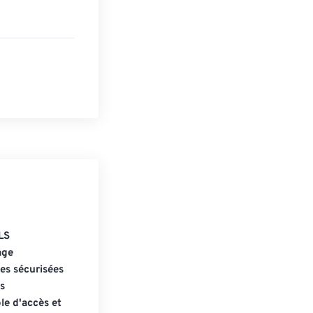
LS
age
s sécurisées
s
le d'accès et