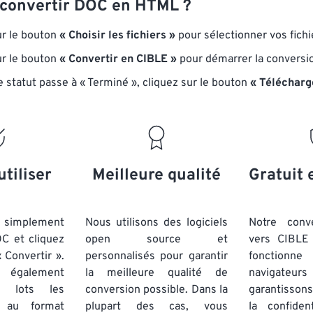
convertir DOC en HTML ?
ur le bouton
« Choisir les fichiers »
pour sélectionner vos fich
ur le bouton
« Convertir en CIBLE »
pour démarrer la conversi
e statut passe à « Terminé », cliquez sur le bouton
« Téléchar
utiliser
Meilleure qualité
Gratuit 
simplement
Nous utilisons des logiciels
Notre conv
OC et cliquez
open source et
vers CIBLE 
 Convertir ».
personnalisés pour garantir
fonctionne
 également
la meilleure qualité de
navigateu
par lots
les
conversion possible. Dans la
garantissons
au format
plupart des cas, vous
la confiden