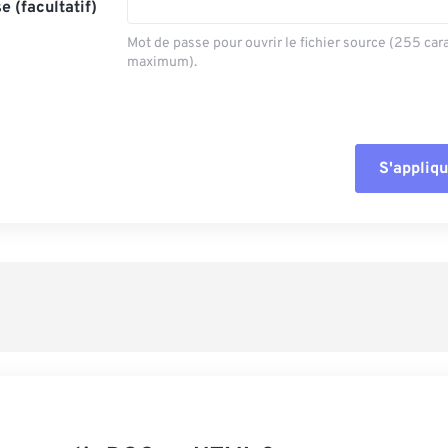
e (facultatif)
Mot de passe pour ouvrir le fichier source (255 car
maximum).
S'appliqu
Réinitialiser tout
Appliquer à parti
Enregistrer comm