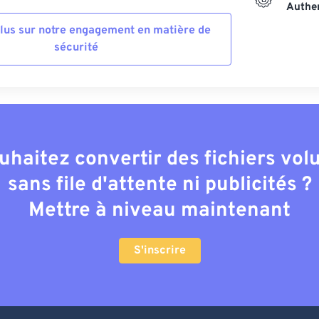
Authen
plus sur notre engagement en matière de
sécurité
uhaitez convertir des fichiers vo
sans file d'attente ni publicités ?
Mettre à niveau maintenant
S'inscrire