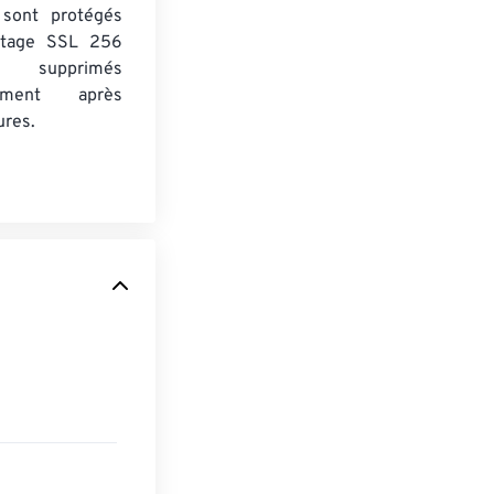
s sont protégés
ptage SSL 256
 supprimés
uement après
ures.