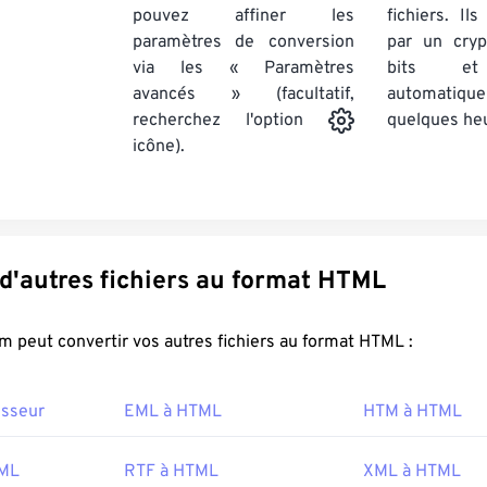
pouvez affiner les
fichiers. Il
paramètres de conversion
par un cry
via les « Paramètres
bits et
avancés » (facultatif,
automatiq
quelques he
recherchez l'option
icône).
Convertir d'autres fichiers au format HTML
FreeConvert.com peut convertir vos autres fichiers au format HTML :
isseur
EML à HTML
HTM à HTML
TML
RTF à HTML
XML à HTML