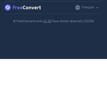
Français
English
Deutsch
© FreeConvert.com
v2.30
Tous droits réservés (2026)
Español
Français
Português
Italiano
Dutch
日本語
简体中文
繁體中文
한국어