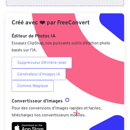
Depuis Dropbox
Créé avec
❤️
par
FreeConvert
Depuis Google Drive
Éditeur de Photos IA
Depuis OneDrive
Essayez ClipSnap, nos puissants outils d’édition photo
basés sur l’IA.
Suppresseur d’Arrière-plan
Depuis l'URL
Générateur d’Images IA
Gomme Magique
Convertisseur d’Images
Pour des conversions d’images rapides et faciles,
téléchargez nos convertisseurs mobiles.