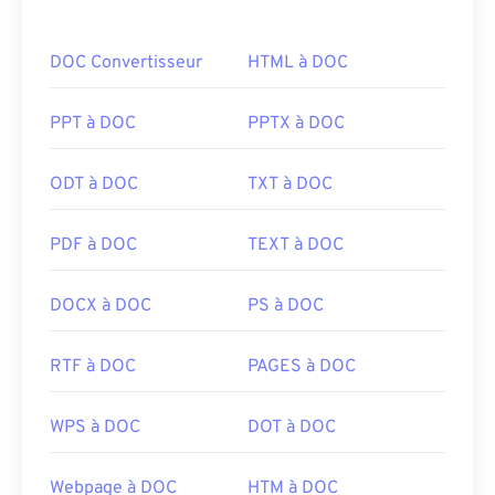
avec calques ou des pages.
DOC Convertisseur
HTML à DOC
Comment ouvrir un fichier TIFF ?
Les programmes les plus courants pour ouvrir les
PPT à DOC
PPTX à DOC
fichiers TIFF sont
Photo Viewer
pour Windows et
Apple Preview
pour macOS.
XnView MP
est un
ODT à DOC
TXT à DOC
programme gratuit et indépendant. Vous pouvez
également utiliser notre convertisseur
TIFF vers
PDF à DOC
TEXT à DOC
JPG
si vous rencontrez des difficultés pour ouvrir
les fichiers TIFF.
DOCX à DOC
PS à DOC
Des programmes alternatifs tels que
ColorStrokes
RTF à DOC
PAGES à DOC
, GNU Image Manipulation Program (
GIMP
), Adobe
Photoshop
et
ACDSee
sont également utiles pour
WPS à DOC
DOT à DOC
ouvrir et gérer les fichiers TIFF.
Webpage à DOC
HTM à DOC