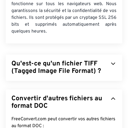
fonctionne sur tous les navigateurs web. Nous
garantissons la sécurité et la confidentialité de vos
fichiers. Ils sont protégés par un cryptage SSL 256
bits et supprimés automatiquement après
quelques heures.
Qu'est-ce qu'un fichier TIFF
(Tagged Image File Format) ?
Le format TIFF (Tagged Image File Format),
également appelé TIF, est l'un des formats d'image
Convertir d'autres fichiers au
les plus courants. Il est principalement utilisé dans
la publicité numérique et la PAO. Sa structure
format DOC
bitmap et matricielle lui confère la flexibilité
nécessaire pour
contenir
des fichiers JPEG, des
FreeConvert.com peut convertir vos autres fichiers
fichiers image compressés sans perte, des images
au format DOC :