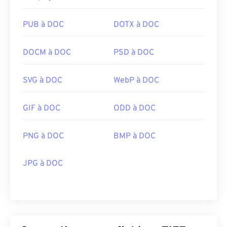
Développé par :
Aldus Corporation
, maintenant
Adobe Inc.
PUB à DOC
DOTX à DOC
Sortie initiale :
1986
Liens utiles:
DOCM à DOC
PSD à DOC
https://www.adobe.com/creativecloud/file-
types/image/raster/tiff-file.html
SVG à DOC
WebP à DOC
https://www.file-extensions.org/tiff-file-extension
GIF à DOC
ODD à DOC
PNG à DOC
BMP à DOC
JPG à DOC