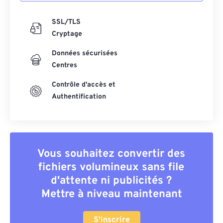
SSL/TLS
Cryptage
Données sécurisées
Centres
Contrôle d'accès et
Authentification
Vous souhaitez convertir des
fichiers volumineux sans file
d'attente ni publicités ?
Mettre à niveau maintenant
S'inscrire