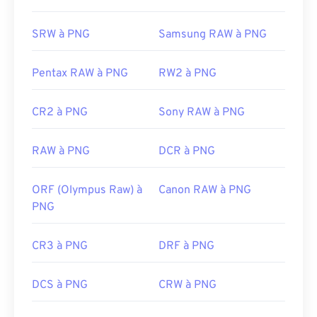
soyez donc prudent lorsque vous les ajoutez à une
page web. Une fonctionnalité intéressante des
SRW à PNG
Samsung RAW à PNG
fichiers PNG est la possibilité de créer de la
transparence dans l'image, notamment un arrière-
plan transparent.
Pentax RAW à PNG
RW2 à PNG
CR2 à PNG
Sony RAW à PNG
Développé par :
PNG Development Group
Sortie initiale :
1er octobre 1996
RAW à PNG
DCR à PNG
Liens utiles:
ORF (Olympus Raw) à
Canon RAW à PNG
Article de LifeWire sur les PNG
PNG
Article Wiki sur les PNG
Outils PNG associés :
CR3 à PNG
DRF à PNG
Utilisez notre
sélecteur de couleurs
pour choisir
les couleurs des images
DCS à PNG
CRW à PNG