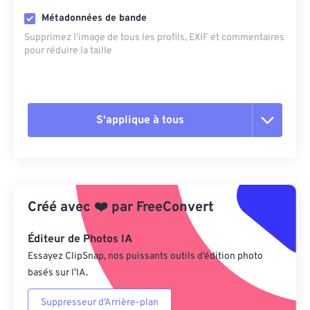
Métadonnées de bande
Supprimez l'image de tous les profils, EXIF ​​et commentaires
pour réduire la taille
S'applique à tous
Réinitialiser toutes les options
Appliquer à partir du préréglage
Créé avec
❤️
par
FreeConvert
Enregistrer comme préréglage
Éditeur de Photos IA
Essayez ClipSnap, nos puissants outils d’édition photo
basés sur l’IA.
Suppresseur d’Arrière-plan