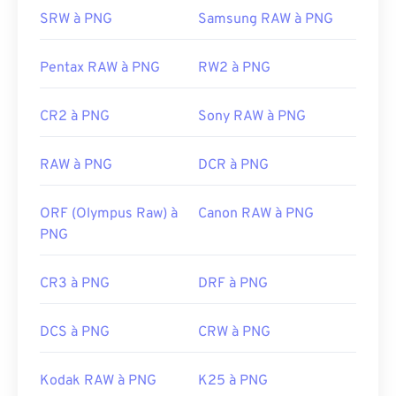
page web. Une fonctionnalité intéressante des
SRW à PNG
Samsung RAW à PNG
fichiers PNG est la possibilité de créer de la
transparence dans l'image, notamment un arrière-
plan transparent.
Pentax RAW à PNG
RW2 à PNG
CR2 à PNG
Sony RAW à PNG
Développé par :
PNG Development Group
Sortie initiale :
1er octobre 1996
RAW à PNG
DCR à PNG
Liens utiles:
ORF (Olympus Raw) à
Canon RAW à PNG
Article de LifeWire sur les PNG
PNG
Article Wiki sur les PNG
Outils PNG associés :
CR3 à PNG
DRF à PNG
Utilisez notre
sélecteur de couleurs
pour choisir
les couleurs des images
DCS à PNG
CRW à PNG
Kodak RAW à PNG
K25 à PNG