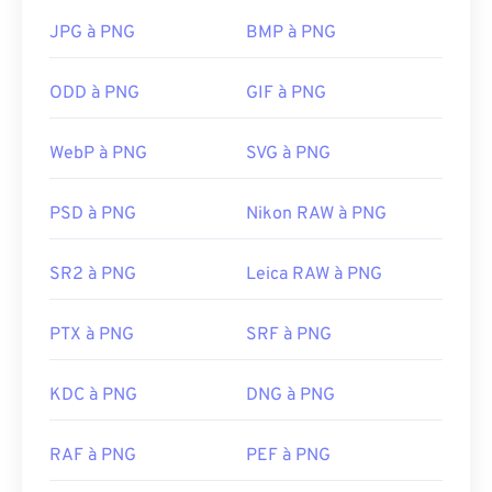
l'avantage d'être un
format ouvert
qui utilise
une
compression sans perte
.
JPG à PNG
BMP à PNG
Comment ouvrir un fichier PNG ?
ODD à PNG
GIF à PNG
En général, les fichiers PNG s'ouvrent dans la
WebP à PNG
SVG à PNG
visionneuse d'images par défaut de votre système
d'exploitation. Ils sont également facilement
lisibles sur tous les navigateurs web. Si vous
PSD à PNG
Nikon RAW à PNG
rencontrez des difficultés pour ouvrir des fichiers
PNG, utilisez nos convertisseurs
PNG vers JPG
,
SR2 à PNG
Leica RAW à PNG
PNG vers WebP
ou
PNG vers BMP
.
PTX à PNG
SRF à PNG
D'autres programmes comme
GIMP
ou
Adobe
Photoshop
sont utiles pour ouvrir et modifier les
KDC à PNG
DNG à PNG
fichiers PNG. Les fichiers PNG sont légèrement
plus volumineux que les autres types de fichiers ;
RAF à PNG
PEF à PNG
soyez donc prudent lorsque vous les ajoutez à une