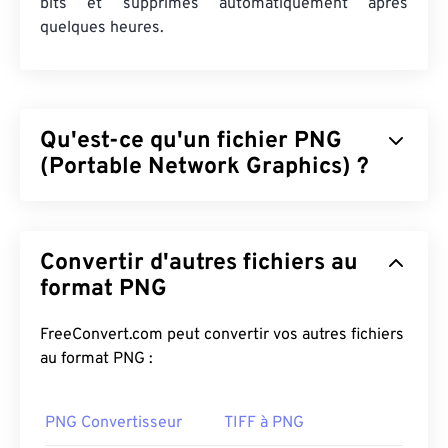
bits et supprimés automatiquement après
quelques heures.
Qu'est-ce qu'un fichier PNG
(Portable Network Graphics) ?
Le format PNG (Portable Network Graphics) est un
format de fichier
raster
qui compresse les images
Convertir d'autres fichiers au
pour une meilleure portabilité. Les images PNG
peuvent avoir des couleurs
format PNG
RVB
ou
RGBA
et
prendre en charge la transparence, ce qui les rend
idéales pour les icônes et les conceptions
FreeConvert.com peut convertir vos autres fichiers
graphiques. Le format PNG prend également en
au format PNG :
charge les animations avec une meilleure
transparence (essayez notre
conversion GIF vers
PNG Convertisseur
TIFF à PNG
APNG
). Le format PNG présente également