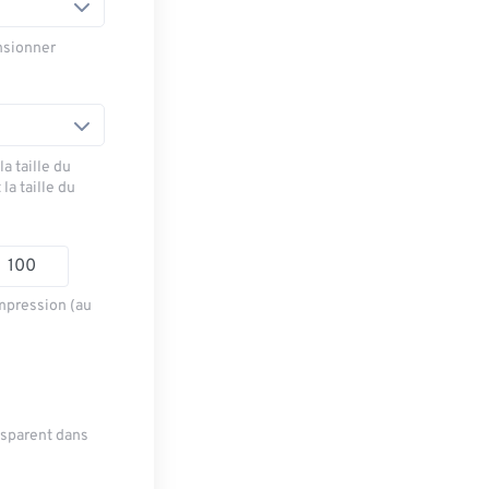
nsionner
a taille du
la taille du
mpression (au
ansparent dans