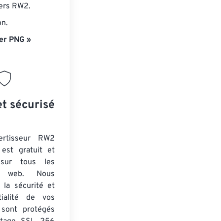
iers RW2.
on.
er PNG »
et sécurisé
ertisseur RW2
est gratuit et
 sur tous les
rs web. Nous
 la sécurité et
tialité de vos
s sont protégés