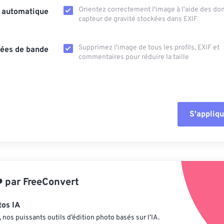
Orientez correctement l'image à l'aide des d
n automatique
capteur de gravité stockées dans EXIF
Supprimez l'image de tous les profils, EXIF ​​et
ées de bande
commentaires pour réduire la taille
S'appliqu
Réinitialiser tout
Appliquer à parti
️
par
FreeConvert
Enregistrer comm
tos IA
nos puissants outils d’édition photo basés sur l’IA.