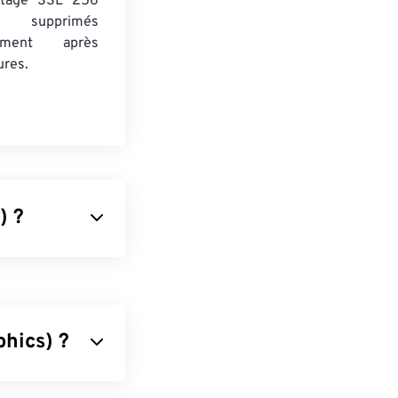
ptage SSL 256
 supprimés
uement après
ures.
) ?
photo
Panasonic
 et aux
itue
le principal
hics) ?
 compresse les