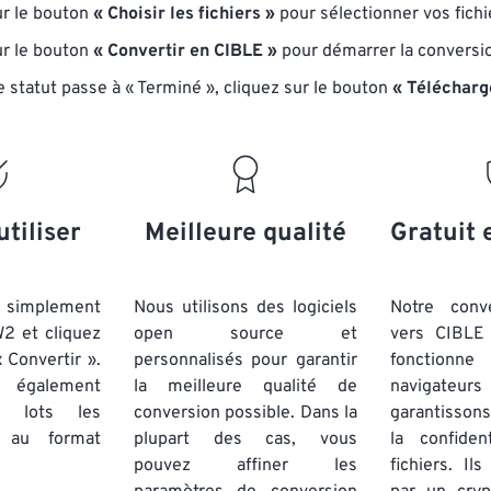
ur le bouton
« Choisir les fichiers »
pour sélectionner vos fich
ur le bouton
« Convertir en CIBLE »
pour démarrer la conversi
e statut passe à « Terminé », cliquez sur le bouton
« Télécharg
utiliser
Meilleure qualité
Gratuit 
simplement
Nous utilisons des logiciels
Notre conv
W2 et cliquez
open source et
vers CIBLE 
 Convertir ».
personnalisés pour garantir
fonctionne
 également
la meilleure qualité de
navigateu
par lots
les
conversion possible. Dans la
garantissons
au format
plupart des cas, vous
la confiden
pouvez affiner les
fichiers. Il