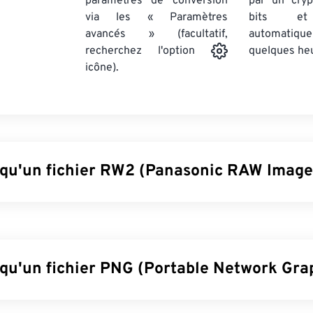
paramètres de conversion
par un cry
via les « Paramètres
bits et
avancés » (facultatif,
automatiq
quelques he
recherchez l'option
icône).
 qu'un fichier RW2 (Panasonic RAW Image
 Panasonic (RW2) est une image
brute
prise par un appareil 
chiers RAW, comme RW2 (et
d'autres
), offrent aux photographes
es un contrôle total sur le traitement d'une image, ce qui
const
rmat RW2.
 qu'un fichier PNG (Portable Network Grap
uvrir un fichier RW2 ?
(Portable Network Graphics) est un format de fichier
raster
qui