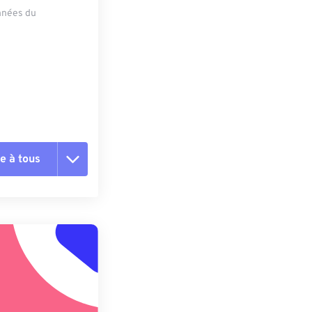
onnées du
e à tous
es les options
r du préréglage
e préréglage