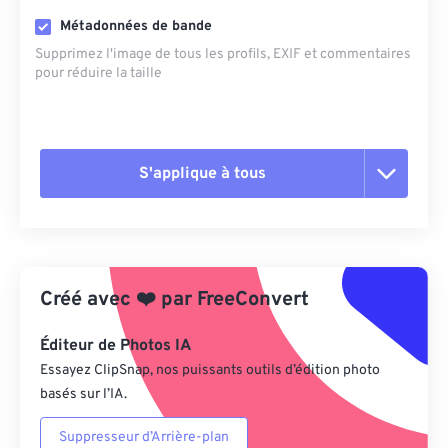
Métadonnées de bande
Supprimez l'image de tous les profils, EXIF ​​et commentaires
pour réduire la taille
S'applique à tous
Réinitialiser toutes les options
Appliquer à partir du préréglage
Créé avec
❤️
par
FreeConvert
Enregistrer comme préréglage
Éditeur de Photos IA
Essayez ClipSnap, nos puissants outils d’édition photo
basés sur l’IA.
Suppresseur d’Arrière-plan