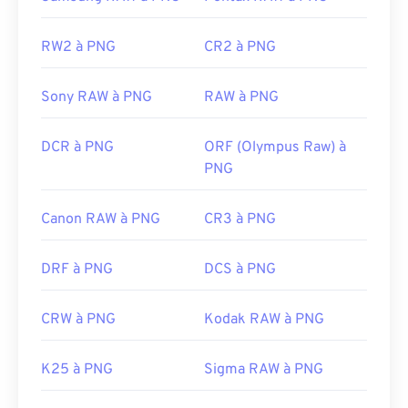
fichiers PNG est la possibilité de créer de la
transparence dans l'image, notamment un arrière-
plan transparent.
RW2 à PNG
CR2 à PNG
Sony RAW à PNG
RAW à PNG
Développé par :
PNG Development Group
Sortie initiale :
1er octobre 1996
DCR à PNG
ORF (Olympus Raw) à
Liens utiles:
PNG
Article de LifeWire sur les PNG
Canon RAW à PNG
CR3 à PNG
Article Wiki sur les PNG
Outils PNG associés :
DRF à PNG
DCS à PNG
Utilisez notre
sélecteur de couleurs
pour choisir
les couleurs des images
CRW à PNG
Kodak RAW à PNG
K25 à PNG
Sigma RAW à PNG