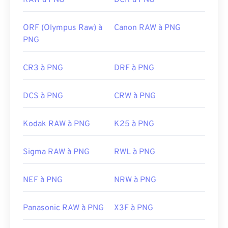
RAW à PNG
DCR à PNG
Liens utiles:
ORF (Olympus Raw) à
Canon RAW à PNG
Article de LifeWire sur les PNG
PNG
Article Wiki sur les PNG
Outils PNG associés :
CR3 à PNG
DRF à PNG
Utilisez notre
sélecteur de couleurs
pour choisir
les couleurs des images
DCS à PNG
CRW à PNG
Kodak RAW à PNG
K25 à PNG
Sigma RAW à PNG
RWL à PNG
NEF à PNG
NRW à PNG
Panasonic RAW à PNG
X3F à PNG