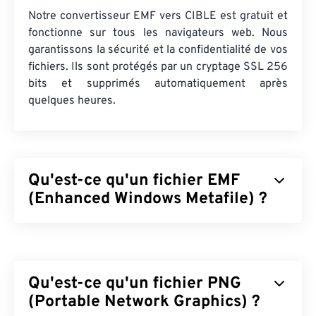
Notre convertisseur EMF vers CIBLE est gratuit et
fonctionne sur tous les navigateurs web. Nous
garantissons la sécurité et la confidentialité de vos
fichiers. Ils sont protégés par un cryptage SSL 256
bits et supprimés automatiquement après
quelques heures.
Qu'est-ce qu'un fichier EMF
(Enhanced Windows Metafile) ?
Le format de fichier EMF (Enhanced Windows
Metafile) est un format de fichier bitmap,
descendant du
format WMF (Windows Metafile
Qu'est-ce qu'un fichier PNG
Format)
. Avec une palette de couleurs étendue de
32 bits par pixel et une indépendance vis-à-vis du
(Portable Network Graphics) ?