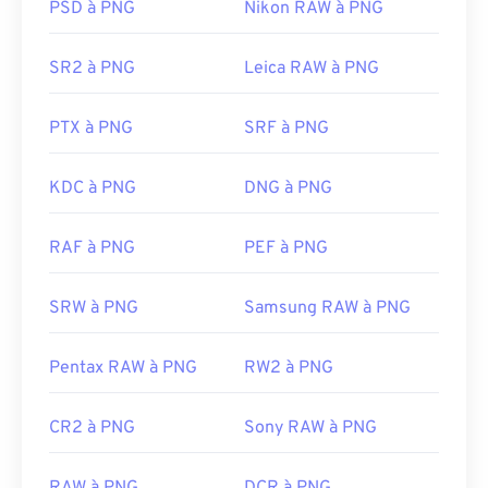
lisibles sur tous les navigateurs web. Si vous
Sortie initiale :
PSD à PNG
1992
Nikon RAW à PNG
rencontrez des difficultés pour ouvrir des fichiers
PNG, utilisez nos convertisseurs
PNG vers JPG
,
SR2 à PNG
Leica RAW à PNG
PNG vers WebP
ou
PNG vers BMP
.
PTX à PNG
SRF à PNG
D'autres programmes comme
GIMP
ou
Adobe
Photoshop
sont utiles pour ouvrir et modifier les
KDC à PNG
DNG à PNG
fichiers PNG. Les fichiers PNG sont légèrement
plus volumineux que les autres types de fichiers ;
RAF à PNG
PEF à PNG
soyez donc prudent lorsque vous les ajoutez à une
page web. Une fonctionnalité intéressante des
SRW à PNG
Samsung RAW à PNG
fichiers PNG est la possibilité de créer de la
transparence dans l'image, notamment un arrière-
plan transparent.
Pentax RAW à PNG
RW2 à PNG
CR2 à PNG
Sony RAW à PNG
Développé par :
PNG Development Group
Sortie initiale :
1er octobre 1996