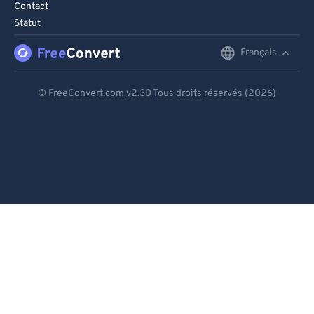
Contact
Statut
Français
English
Deutsch
© FreeConvert.com
v2.30
Tous droits réservés (2026)
Español
Français
Português
Italiano
Dutch
日本語
简体中文
繁體中文