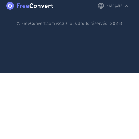
Français
English
Deutsch
© FreeConvert.com
v2.30
Tous droits réservés (2026)
Español
Français
Português
Italiano
Dutch
日本語
简体中文
繁體中文
한국어