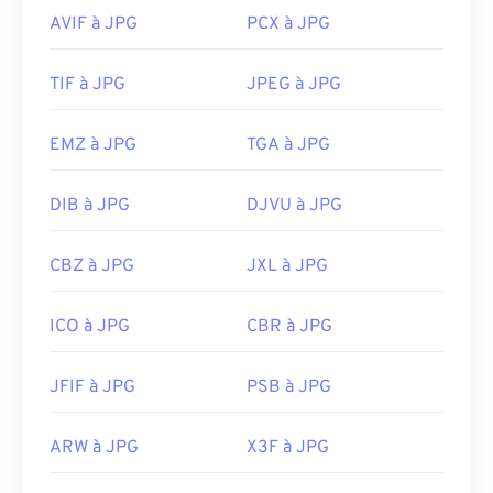
AVIF à JPG
PCX à JPG
Utilisez notre
sélecteur de couleurs
pour choisir
les couleurs des images
TIF à JPG
JPEG à JPG
EMZ à JPG
TGA à JPG
DIB à JPG
DJVU à JPG
CBZ à JPG
JXL à JPG
ICO à JPG
CBR à JPG
JFIF à JPG
PSB à JPG
ARW à JPG
X3F à JPG