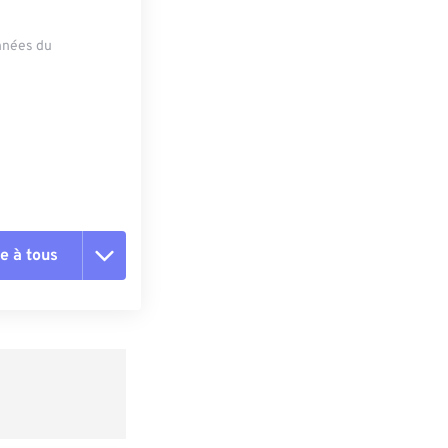
onnées du
e à tous
es les options
r du préréglage
e préréglage