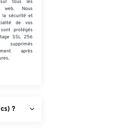
 sur tous les
rs web. Nous
 la sécurité et
tialité de vos
s sont protégés
ptage SSL 256
 supprimés
uement après
ures.
cs) ?
 la résolution.