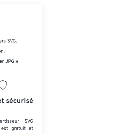
ers SVG.
on.
er JPG »
et sécurisé
ertisseur SVG
est gratuit et