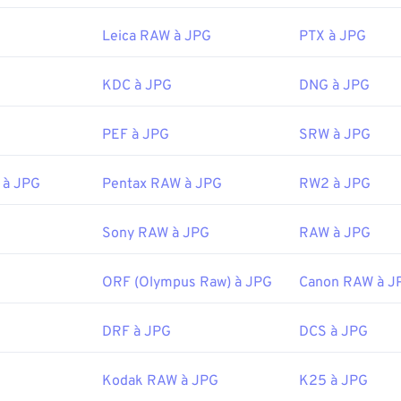
des fichiers vectoriels comme SVG vers JPG, essayez nos outi
par défaut. Pour sélectionner une application spécifique pour ou
NG
.
roit et sélectionnez « Ouvrir avec ».
Leica RAW à JPG
PTX à JPG
PG s'ouvrent automatiquement sur les navigateurs web courants
:
World Wide Web Consortium (W3C)
pplications Microsoft comme
KDC à JPG
Microsoft Photos
et les applicati
DNG à JPG
Preview
. Pour redimensionner les images JPEG, utilisez notre 
4 septembre 2001
ment d'images
.
PEF à JPG
SRW à JPG
:
Joint Photographic Experts Group
fewire.com/svg-file-4120603
 à JPG
Pentax RAW à JPG
RW2 à JPG
18 septembre 1992
ipedia.org/wiki/Scalable_Vector_Graphics
ociés :
Sony RAW à JPG
RAW à JPG
électeur de couleurs
pour choisir les couleurs des images
ORF (Olympus Raw) à JPG
Canon RAW à J
DRF à JPG
DCS à JPG
Kodak RAW à JPG
K25 à JPG