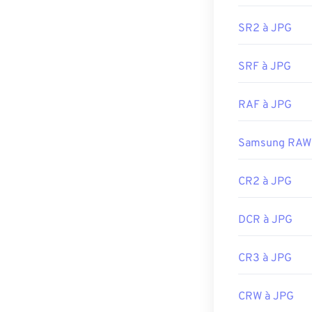
Pour convertir 
navigateur web 
ou
SVG vers P
faites un clic d
SR2 à JPG
Les fichiers J
Développé par 
Chrome
SRF à JPG
, les a
comme
Apple 
Sortie initiale :
redimensionne
RAF à JPG
Liens utiles:
Développé par 
https://www.li
Samsung RAW
Sortie initiale :
https://en.wik
Outils JPG ass
CR2 à JPG
Utilisez notre
s
DCR à JPG
CR3 à JPG
CRW à JPG