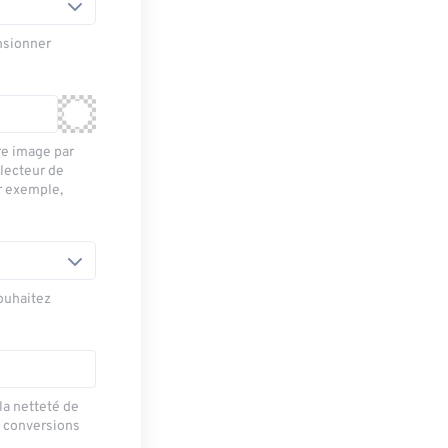
nsionner
re image par
électeur de
r exemple,
ouhaitez
la netteté de
s conversions