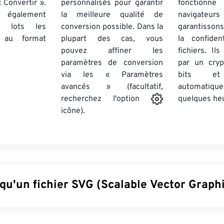
 Convertir ».
personnalisés pour garantir
fonctionne
 également
la meilleure qualité de
navigateu
par lots
les
conversion possible. Dans la
garantissons
au format
plupart des cas, vous
la confiden
pouvez affiner les
fichiers. Il
paramètres de conversion
par un cry
via les « Paramètres
bits et
avancés » (facultatif,
automatiq
quelques he
recherchez l'option
icône).
qu'un fichier SVG (Scalable Vector Graphi
 Graphics (SVG) est un format de fichier ouvert, indépendant de