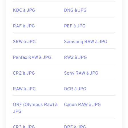
« Ouvrir avec ».
KDC à JPG
DNG à JPG
Les fichiers JPG s'ouvrent automatiquement sur
les navigateurs web courants tels que
Chrome
, les
RAF à JPG
PEF à JPG
applications Microsoft comme
Microsoft Photos
et
les applications Mac OS comme
Apple Preview
.
SRW à JPG
Samsung RAW à JPG
Pour redimensionner les images JPEG, utilisez
notre outil
de redimensionnement d'images
.
Pentax RAW à JPG
RW2 à JPG
Développé par :
Joint Photographic Experts Group
Sortie initiale :
18 septembre 1992
CR2 à JPG
Sony RAW à JPG
Outils JPG associés :
RAW à JPG
DCR à JPG
Utilisez notre
sélecteur de couleurs
pour choisir
les couleurs des images
ORF (Olympus Raw) à
Canon RAW à JPG
JPG
CR3 à JPG
DRF à JPG