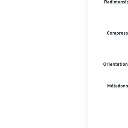
Redimensio
Compresse
Orientatio
Métadonn