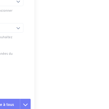
nsionner
ouhaitez
onnées du
e à tous