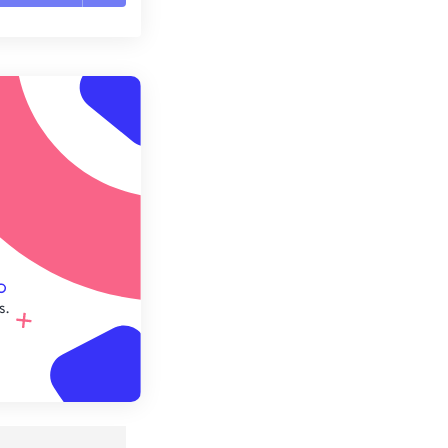
es les options
r du préréglage
e préréglage
s.