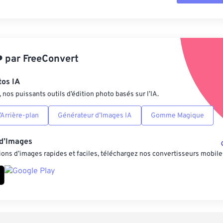
Réinitialiser tout
Appliquer à parti
️
par
FreeConvert
Enregistrer comm
tos IA
nos puissants outils d’édition photo basés sur l’IA.
Arrière-plan
Générateur d’Images IA
Gomme Magique
 d’Images
ons d’images rapides et faciles, téléchargez nos convertisseurs mobile