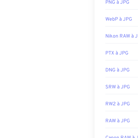
En tant que for
PNG à JPG
Presque tous le
image. Vous pou
peuvent ouvrir 
d'images
pour c
WebP à JPG
généralement de
convertir CRW 
navigateur web 
faites un clic d
Nikon RAW à 
Développé par 
Les fichiers J
Chrome
PTX à JPG
, les a
Sortie initiale :
comme
Apple 
Liens utiles:
redimensionne
DNG à JPG
https://en.wik
Développé par 
SRW à JPG
Sortie initiale :
Outils JPG ass
RW2 à JPG
Utilisez notre
s
RAW à JPG