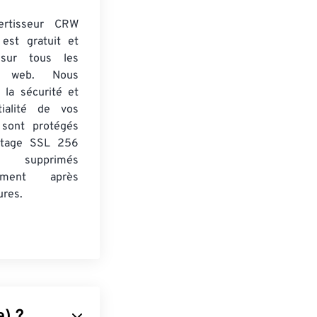
ertisseur CRW
est gratuit et
 sur tous les
rs web. Nous
 la sécurité et
tialité de vos
s sont protégés
ptage SSL 256
 supprimés
uement après
ures.
) ?