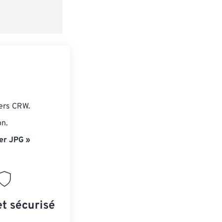
iers CRW.
on.
er JPG »
et sécurisé