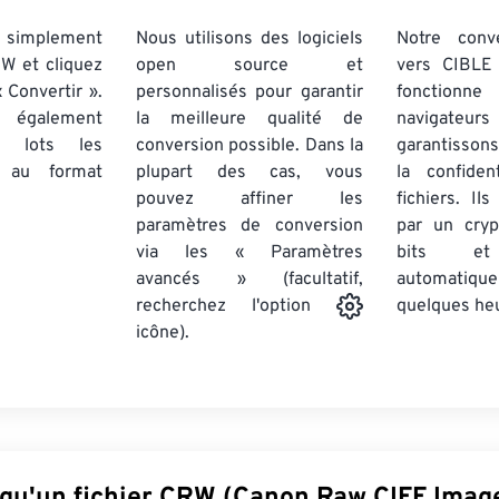
simplement
Nous utilisons des logiciels
Notre conv
RW et cliquez
open source et
vers CIBLE 
 Convertir ».
personnalisés pour garantir
fonctionne
 également
la meilleure qualité de
navigateu
par lots
les
conversion possible. Dans la
garantissons
au format
plupart des cas, vous
la confiden
pouvez affiner les
fichiers. Il
paramètres de conversion
par un cry
via les « Paramètres
bits et
avancés » (facultatif,
automatiq
quelques he
recherchez l'option
icône).
 qu'un fichier CRW (Canon Raw CIFF Image