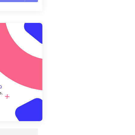
es les options
r du préréglage
e préréglage
s.