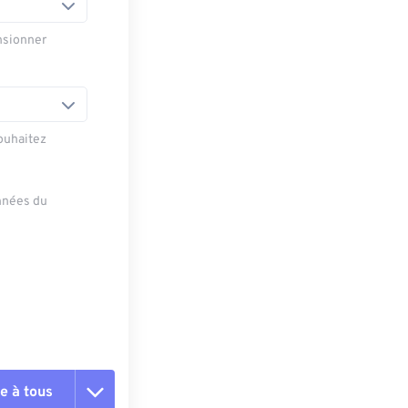
nsionner
ouhaitez
onnées du
e à tous