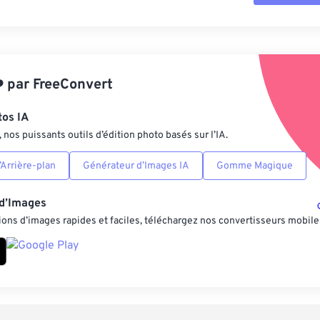
Réinitialiser tout
Appliquer à parti
️
par
FreeConvert
Enregistrer comm
tos IA
nos puissants outils d’édition photo basés sur l’IA.
Arrière-plan
Générateur d’Images IA
Gomme Magique
 d’Images
ons d’images rapides et faciles, téléchargez nos convertisseurs mobile