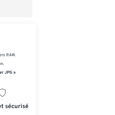
iers RAW.
on.
er JPG »
et sécurisé