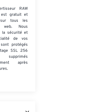
ertisseur RAW
est gratuit et
 sur tous les
rs web. Nous
 la sécurité et
tialité de vos
s sont protégés
ptage SSL 256
 supprimés
uement après
ures.