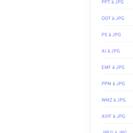
traitement (mo
PPT à JPG
Presque tous le
vers JPG
), PNG
peuvent ouvrir 
utilisez les op
ODT à JPG
généralement de
un visualiseur
navigateur web 
faites un clic d
PS à JPG
Développé par 
Les fichiers J
Chrome
AI à JPG
, les a
Version initiale
comme
Apple 
Liens utiles:
redimensionne
EMF à JPG
https://whatis
Développé par 
PPM à JPG
Sortie initiale :
Outils JPG ass
WMZ à JPG
Utilisez notre
s
AVIF à JPG