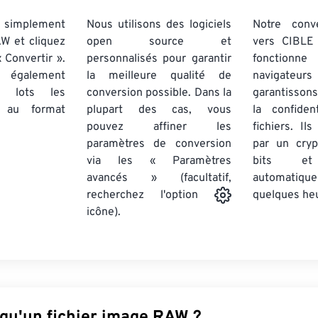
simplement
Nous utilisons des logiciels
Notre conv
AW et cliquez
open source et
vers CIBLE 
 Convertir ».
personnalisés pour garantir
fonctionne
 également
la meilleure qualité de
navigateu
par lots
les
conversion possible. Dans la
garantissons
au format
plupart des cas, vous
la confiden
pouvez affiner les
fichiers. Il
paramètres de conversion
par un cry
via les « Paramètres
bits et
avancés » (facultatif,
automatiq
quelques he
recherchez l'option
icône).
 qu'un fichier image RAW ?