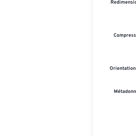
Redimensio
Compresse
Orientatio
Métadonn