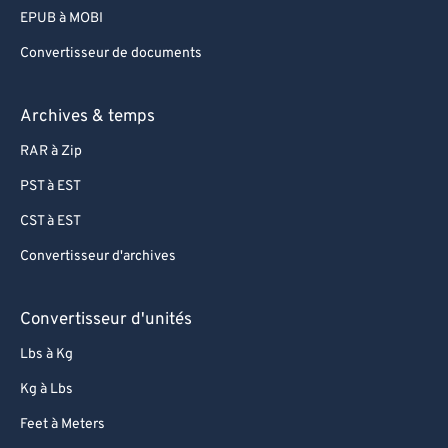
75
75
EPUB à MOBI
76
76
Convertisseur de documents
77
77
78
78
Archives & temps
79
79
RAR à Zip
80
80
PST à EST
81
81
CST à EST
82
82
Convertisseur d'archives
83
83
84
84
Convertisseur d'unités
85
85
Lbs à Kg
86
86
Kg à Lbs
87
87
Feet à Meters
88
88