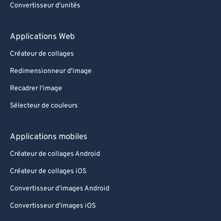
Convertisseur d'unités
89
89
90
90
Applications Web
91
91
Créateur de collages
92
92
Redimensionneur d'image
93
93
Recadrer l'image
94
94
Sélecteur de couleurs
95
95
96
96
Applications mobiles
97
97
Créateur de collages Android
98
98
Créateur de collages iOS
99
99
Convertisseur d'images Android
Convertisseur d'images iOS