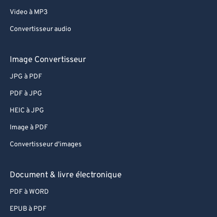
62
62
Video à MP3
63
63
Convertisseur audio
64
64
65
65
Image Convertisseur
66
66
JPG à PDF
67
67
PDF à JPG
68
68
HEIC à JPG
69
69
Image à PDF
70
70
Convertisseur d'images
71
71
72
72
Document & livre électronique
73
73
PDF à WORD
74
74
EPUB à PDF