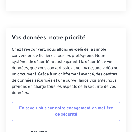
23
23
23
23
23
23
23
23
24
24
24
24
24
24
25
25
25
25
25
25
26
26
26
26
26
26
Vos données, notre priorité
27
27
27
27
27
27
Chez FreeConvert, nous allons au-delà de la simple
conversion de fichiers : nous les protégeons. Notre
28
28
28
28
28
28
système de sécurité robuste garantit la sécurité de vos
29
29
29
29
29
29
données, que vous convertissiez une image, une vidéo ou
un document. Grâce à un chiffrement avancé, des centres
30
30
30
30
30
30
de données sécurisés et une surveillance vigilante, nous
31
31
31
31
31
31
prenons en charge tous les aspects de la sécurité de vos
données.
32
32
32
32
32
32
33
33
33
33
33
33
En savoir plus sur notre engagement en matière
de sécurité
34
34
34
34
34
34
35
35
35
35
35
35