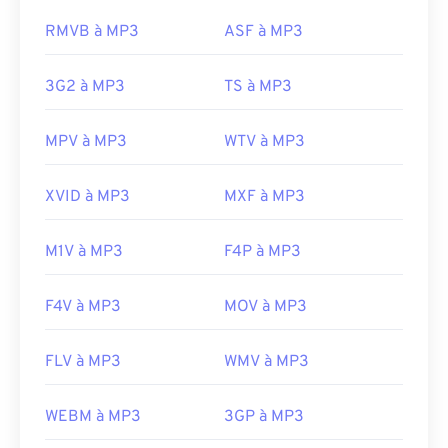
rançongiciel)
, un logiciel malveillant qui exigeait
https://en.wikipedia.org/wiki/Matroska
RMVB à MP3
ASF à MP3
une rançon en bitcoins, mais qui est heureusement
https://www.matroska.org/
désormais désactivé et ne représente plus une
3G2 à MP3
TS à MP3
menace.
Développé par :
ISO
/
IEC
,
Moving Pictures
MPV à MP3
WTV à MP3
Experts Group
Sortie initiale :
1993
XVID à MP3
MXF à MP3
Liens utiles:
https://en.wikipedia.org/wiki/MP3
M1V à MP3
F4P à MP3
https://mpeg.chiariglione.org/standards/mpeg-
a/music-player-application-format.html
F4V à MP3
MOV à MP3
FLV à MP3
WMV à MP3
WEBM à MP3
3GP à MP3