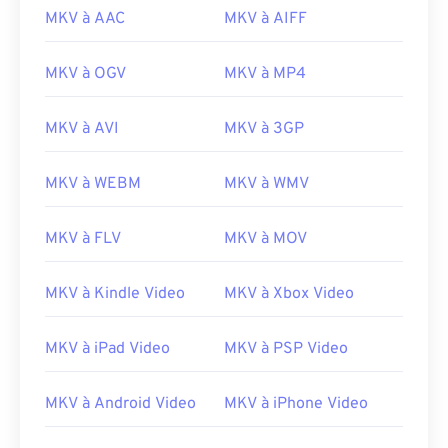
MKV à AAC
MKV à AIFF
00
00
00
00
00
00
00
00
MKV à OGV
MKV à MP4
MKV à AVI
MKV à 3GP
00
00
00
00
00
00
00
00
01
01
01
01
01
01
01
01
MKV à WEBM
MKV à WMV
02
02
02
02
02
02
02
02
MKV à FLV
MKV à MOV
03
03
03
03
03
03
03
03
04
04
04
04
04
04
04
04
MKV à Kindle Video
MKV à Xbox Video
05
05
05
05
05
05
05
05
06
06
06
06
06
06
06
06
MKV à iPad Video
MKV à PSP Video
07
07
07
07
07
07
07
07
MKV à Android Video
MKV à iPhone Video
08
08
08
08
08
08
08
08
09
09
09
09
09
09
09
09