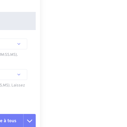
MM:SS.MS).
SS.MS). Laissez
e à tous