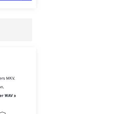
es les options
r du préréglage
e préréglage
iers MKV.
on.
er WAV »