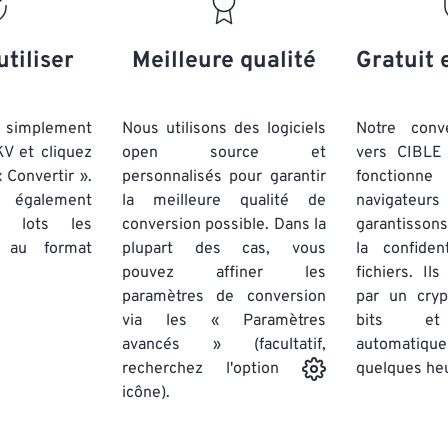
20
20
20
20
17
17
17
17
21
21
21
21
18
18
18
18
utiliser
Meilleure qualité
Gratuit 
22
22
22
22
19
19
19
19
23
23
23
23
20
20
20
20
simplement
Nous utilisons des logiciels
Notre conv
24
24
24
KV et cliquez
open source et
vers CIBLE 
21
21
21
21
 Convertir ».
personnalisés pour garantir
fonctionne
25
25
25
22
22
22
22
 également
la meilleure qualité de
navigateu
26
26
26
par lots
les
conversion possible. Dans la
23
23
23
23
garantissons
au format
plupart des cas, vous
la confiden
27
27
27
24
24
24
pouvez affiner les
fichiers. Il
28
28
28
25
25
25
paramètres de conversion
par un cry
via les « Paramètres
29
29
29
bits et
26
26
26
avancés » (facultatif,
automatiq
30
30
30
27
27
27
quelques he
recherchez l'option
31
31
31
icône).
28
28
28
32
32
32
29
29
29