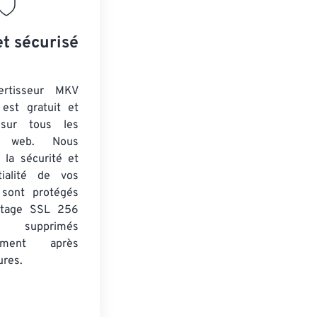
et sécurisé
ertisseur MKV
est gratuit et
 sur tous les
rs web. Nous
 la sécurité et
tialité de vos
s sont protégés
ptage SSL 256
 supprimés
uement après
ures.