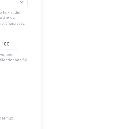
 flux audio.
 « Auto »
io, choisissez
e volume,
sélectionnez 50
 le flux