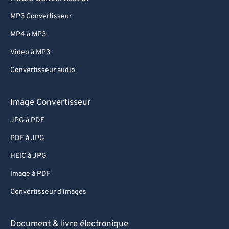
82
82
MP3 Convertisseur
83
83
MP4 à MP3
84
84
Video à MP3
85
85
Convertisseur audio
86
86
Image Convertisseur
87
87
88
88
JPG à PDF
89
89
PDF à JPG
90
90
HEIC à JPG
91
91
Image à PDF
92
92
Convertisseur d'images
93
93
Document & livre électronique
94
94