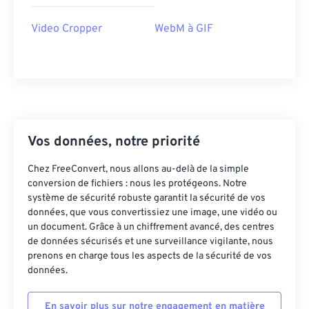
42
42
42
42
42
42
Video Cropper
WebM à GIF
43
43
43
43
43
43
44
44
44
44
44
44
45
45
45
45
45
45
46
46
46
46
46
46
47
47
47
47
47
47
Vos données, notre priorité
48
48
48
48
48
48
Chez FreeConvert, nous allons au-delà de la simple
49
49
49
49
49
49
conversion de fichiers : nous les protégeons. Notre
50
50
50
50
50
50
système de sécurité robuste garantit la sécurité de vos
données, que vous convertissiez une image, une vidéo ou
51
51
51
51
51
51
un document. Grâce à un chiffrement avancé, des centres
de données sécurisés et une surveillance vigilante, nous
52
52
52
52
52
52
prenons en charge tous les aspects de la sécurité de vos
53
53
53
53
53
53
données.
54
54
54
54
54
54
En savoir plus sur notre engagement en matière