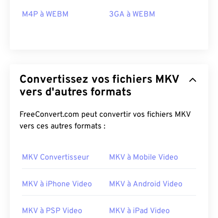
M4P à WEBM
3GA à WEBM
03
03
03
03
03
03
03
03
04
04
04
04
04
04
04
04
05
05
05
05
05
05
05
05
06
06
06
06
06
06
06
06
Convertissez vos fichiers MKV
07
07
07
07
07
07
07
07
vers d'autres formats
08
08
08
08
08
08
08
08
FreeConvert.com peut convertir vos fichiers MKV
09
09
09
09
09
09
09
09
vers ces autres formats :
10
10
10
10
10
10
10
10
11
11
11
11
11
11
11
11
MKV Convertisseur
MKV à Mobile Video
12
12
12
12
12
12
12
12
13
13
13
13
13
13
13
13
MKV à iPhone Video
MKV à Android Video
14
14
14
14
14
14
14
14
MKV à PSP Video
MKV à iPad Video
15
15
15
15
15
15
15
15