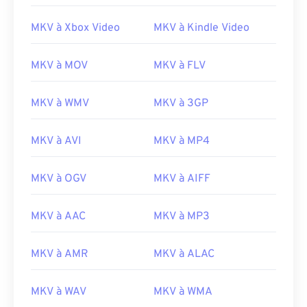
16
16
16
16
16
16
16
16
MKV à Xbox Video
MKV à Kindle Video
17
17
17
17
17
17
17
17
18
18
18
18
18
18
18
18
MKV à MOV
MKV à FLV
19
19
19
19
19
19
19
19
MKV à WMV
MKV à 3GP
20
20
20
20
20
20
20
20
21
21
21
21
21
21
21
21
MKV à AVI
MKV à MP4
22
22
22
22
22
22
22
22
MKV à OGV
MKV à AIFF
23
23
23
23
23
23
23
23
24
24
24
24
24
24
MKV à AAC
MKV à MP3
25
25
25
25
25
25
26
26
26
26
26
26
MKV à AMR
MKV à ALAC
27
27
27
27
27
27
MKV à WAV
MKV à WMA
28
28
28
28
28
28