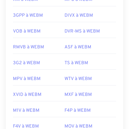
faire, téléchargez le
Combined Community Codec
WEBM.
Pack (CCCP)
depuis un site de confiance, tel que
Ninite
.
3GPP à WEBM
DIVX à WEBM
Les navigateurs Microsoft ne disposent pas
de
codecs
WebM intégrés. Il est donc conseillé de
les
Développé par :
Matroska
installer séparément. Cependant, la plupart des
VOB à WEBM
DVR-MS à WEBM
Sortie initiale :
2002
navigateurs prennent en charge les fichiers WEBM.
Liens utiles:
Développé par :
Google
;
CoreCodec, Inc
.
RMVB à WEBM
ASF à WEBM
https://en.wikipedia.org/wiki/Matroska
Version initiale :
2010
3G2 à WEBM
TS à WEBM
https://www.matroska.org/
Liens utiles:
https://en.wikipedia.org/wiki/WebM
MPV à WEBM
WTV à WEBM
https://tools.google.com/dlpage/webmmf/
XVID à WEBM
MXF à WEBM
M1V à WEBM
F4P à WEBM
F4V à WEBM
MOV à WEBM