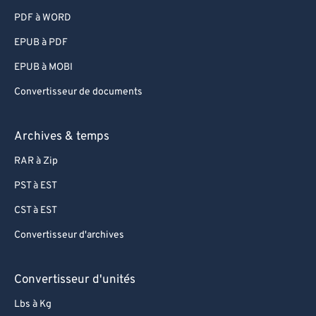
95
95
PDF à WORD
96
96
EPUB à PDF
97
97
EPUB à MOBI
98
98
Convertisseur de documents
99
99
Archives & temps
RAR à Zip
PST à EST
CST à EST
Convertisseur d'archives
Convertisseur d'unités
Lbs à Kg