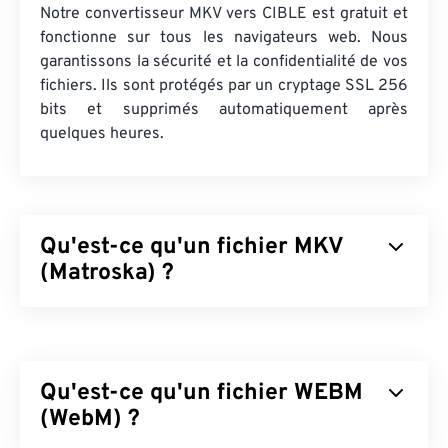
Notre convertisseur MKV vers CIBLE est gratuit et
fonctionne sur tous les navigateurs web. Nous
garantissons la sécurité et la confidentialité de vos
fichiers. Ils sont protégés par un cryptage SSL 256
bits et supprimés automatiquement après
quelques heures.
Qu'est-ce qu'un fichier MKV
(Matroska) ?
Matroska (MKV) est un conteneur standard, libre et
open source, capable de stocker un nombre illimité
de fichiers audiovisuels et multimédias dans un
Qu'est-ce qu'un fichier WEBM
seul format. Open source, il permet de le
personnaliser grâce à
(WebM) ?
des logiciels libres
. Son nom
vient des «
matriochkas
», un célèbre artisanat