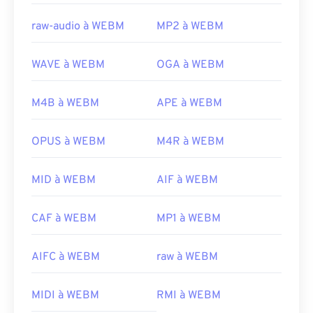
raw-audio à WEBM
MP2 à WEBM
WAVE à WEBM
OGA à WEBM
M4B à WEBM
APE à WEBM
OPUS à WEBM
M4R à WEBM
MID à WEBM
AIF à WEBM
00
00
00
00
00
00
00
00
CAF à WEBM
MP1 à WEBM
AIFC à WEBM
raw à WEBM
00
00
00
00
00
00
00
00
01
01
01
01
01
01
01
01
MIDI à WEBM
RMI à WEBM
02
02
02
02
02
02
02
02