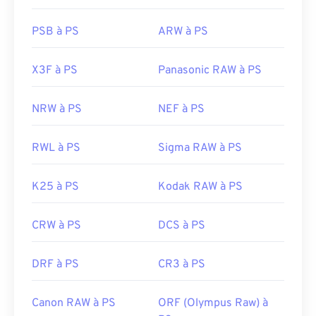
PSB à PS
ARW à PS
X3F à PS
Panasonic RAW à PS
NRW à PS
NEF à PS
RWL à PS
Sigma RAW à PS
K25 à PS
Kodak RAW à PS
CRW à PS
DCS à PS
DRF à PS
CR3 à PS
Canon RAW à PS
ORF (Olympus Raw) à