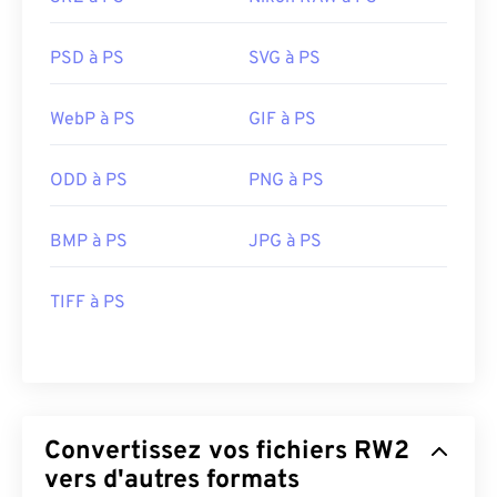
PSD à PS
SVG à PS
WebP à PS
GIF à PS
ODD à PS
PNG à PS
BMP à PS
JPG à PS
TIFF à PS
Convertissez vos fichiers RW2
vers d'autres formats