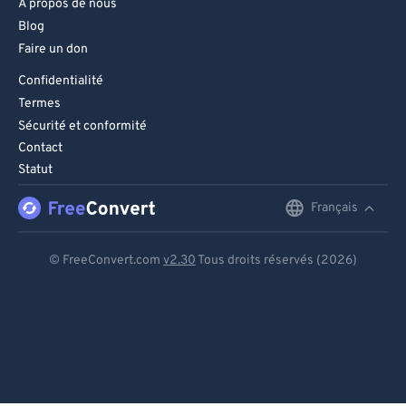
À propos de nous
Blog
Faire un don
Confidentialité
Termes
Sécurité et conformité
Contact
Statut
Français
English
Deutsch
© FreeConvert.com
v2.30
Tous droits réservés (2026)
Español
Français
Português
Italiano