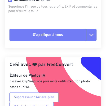
Métadonnées de bande
Supprimez l'image de tous les profils, EXIF ​​et commentaires
pour réduire la taille
S'applique à tous
Réinitialiser toutes les options
Appliquer à partir du préréglage
Créé avec
❤️
par
FreeConvert
Enregistrer comme préréglage
Éditeur de Photos IA
Essayez ClipSnap, nos puissants outils d’édition photo
basés sur l’IA.
Suppresseur d’Arrière-plan