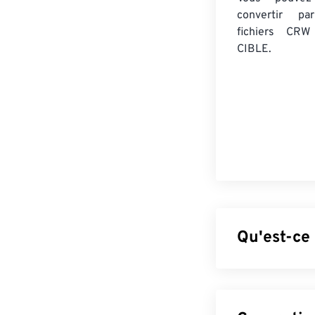
convertir 
fichiers CRW
CIBLE.
Qu'est-ce
Le fichier Can
anciens modèle
Canon plus réce