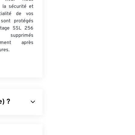
 la sécurité et
tialité de vos
s sont protégés
ptage SSL 256
 supprimés
uement après
ures.
) ?
aire des
numériques
du format TIFF.