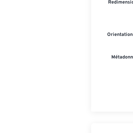
Redimensio
Orientatio
Métadonn