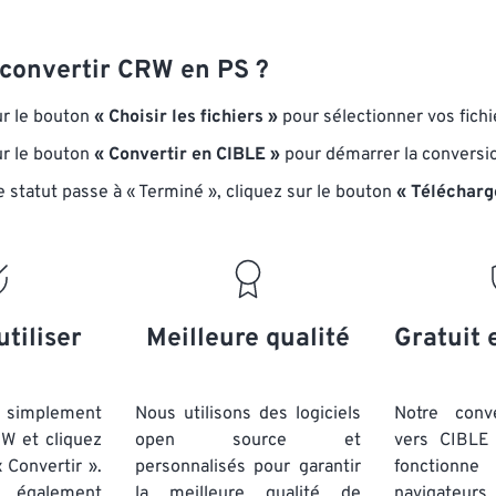
onvertir CRW en PS ?
ur le bouton
« Choisir les fichiers »
pour sélectionner vos fich
ur le bouton
« Convertir en CIBLE »
pour démarrer la conversi
e statut passe à « Terminé », cliquez sur le bouton
« Télécharg
utiliser
Meilleure qualité
Gratuit 
simplement
Nous utilisons des logiciels
Notre conv
RW et cliquez
open source et
vers CIBLE 
 Convertir ».
personnalisés pour garantir
fonctionne
 également
la meilleure qualité de
navigateu