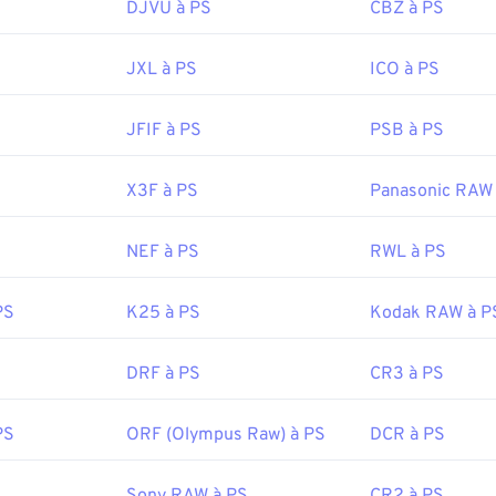
DJVU à PS
CBZ à PS
:
Canon Inc.
JXL à PS
ICO à PS
12 février 1997
JFIF à PS
PSB à PS
ipedia.org/wiki/Camera_Image_File_Format
X3F à PS
Panasonic RAW
NEF à PS
RWL à PS
PS
K25 à PS
Kodak RAW à P
DRF à PS
CR3 à PS
PS
ORF (Olympus Raw) à PS
DCR à PS