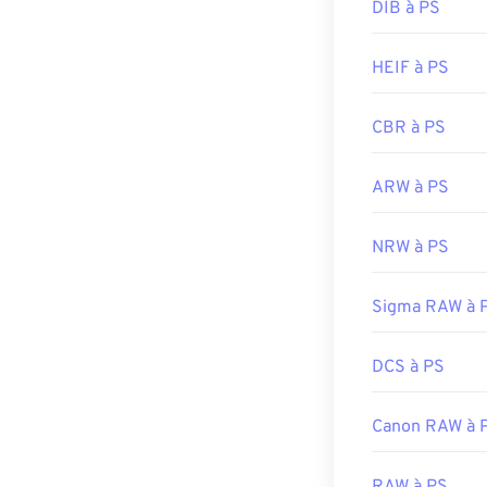
DIB à PS
Développé par 
HEIF à PS
Sortie initiale :
Liens utiles:
CBR à PS
https://en.wik
ARW à PS
NRW à PS
Sigma RAW à 
DCS à PS
Canon RAW à 