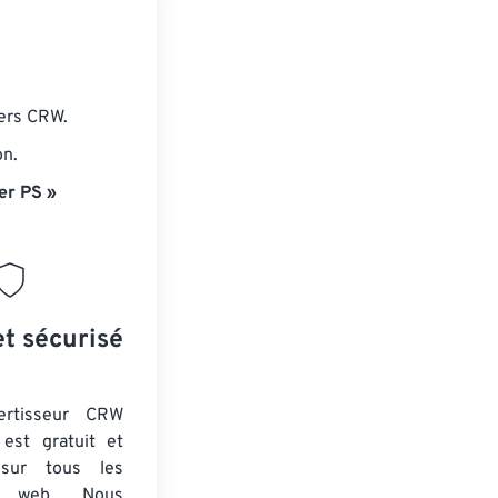
iers CRW.
on.
er PS »
et sécurisé
ertisseur CRW
est gratuit et
 sur tous les
rs web. Nous