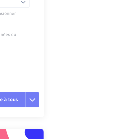
nsionner
onnées du
e à tous
es les options
r du préréglage