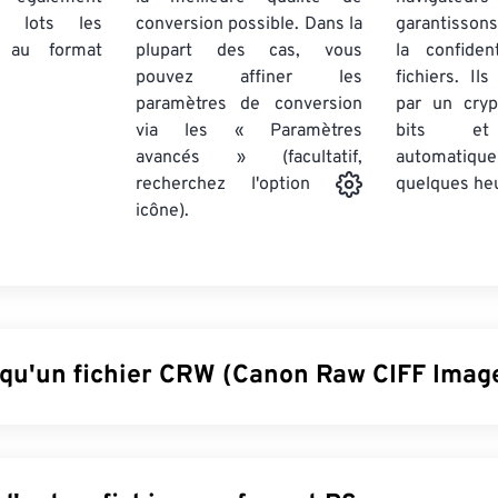
par lots
les
conversion possible. Dans la
garantissons
au format
plupart des cas, vous
la confiden
pouvez affiner les
fichiers. Il
paramètres de conversion
par un cry
via les « Paramètres
bits et
avancés » (facultatif,
automatiq
quelques he
recherchez l'option
icône).
 qu'un fichier CRW (Canon Raw CIFF Image
on Raw CIFF Image (CRW) est un format
de fichier RAW
propriét
s d'appareils photo numériques Canon. (Les appareils photo 
nts utilisent le format CR2.) Sa structure est similaire à celle 