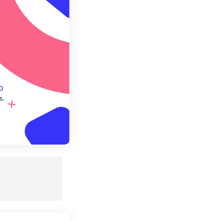
e préréglage
s.